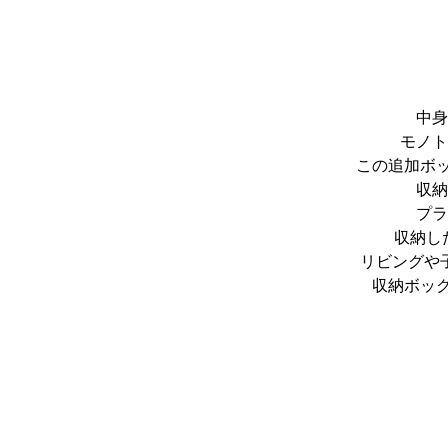
中身
モノト
この追加ボ
収納
プラ
収納し
リビングや
収納ボッ