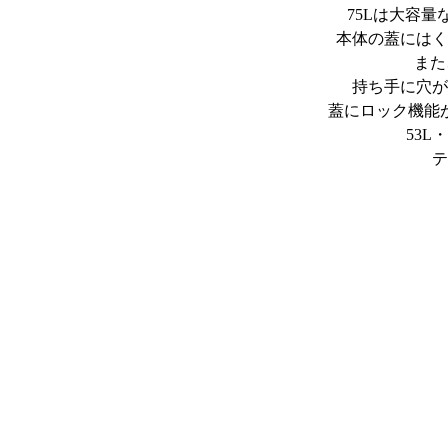
75Lは大容
本体の蓋にはく
また
持ち手に穴が
蓋にロック機能
53
テ