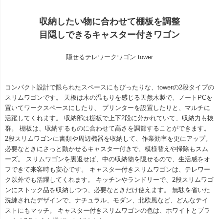
収納したい物に合わせて棚板を調整
目隠しできるキャスター付きワゴン
隠せるテレワークワゴン tower
コンパクト設計で限られたスペースにもぴったりな、towerの2段タイプの
スリムワゴンです。 天板は木の温もりを感じる天然木製で、ノートPCを
置いてワークスペースにしたり、 プリンターを設置したりと、マルチに
活躍してくれます。 収納部は棚板で上下2段に分かれていて、収納力も抜
群。 棚板は、収納するものに合わせて高さを調節することができます。
2段スリムワゴンに書類や周辺機器を収納して、作業効率を更にアップ。
必要なときにさっと動かせるキャスター付きで、模様替えや掃除もスム
ーズ。 スリムワゴンを裏返せば、中の収納物を隠せるので、生活感をオ
フできて来客時も安心です。 キャスター付きスリムワゴンは、テレワー
ク以外でも活躍してくれます。 キッチンやランドリーで、2段スリムワゴ
ンにストック品を収納しつつ、必要なときだけ使えます。 無駄を省いた
洗練されたデザインで、ナチュラル、モダン、北欧風など、どんなテイ
ストにもマッチ。 キャスター付きスリムワゴンの色は、ホワイトとブラ