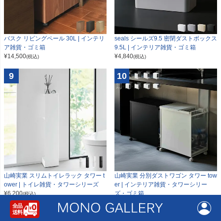
seals シールズ9.5 密閉ダストボックス
バスク リビングペール 30L | インテリ
9.5L | インテリア雑貨・ゴミ箱
ア雑貨・ゴミ箱
¥
4,840
¥
14,500
(税込)
(税込)
9
10
山崎実業 スリムトイレラック タワー t
山崎実業 分別ダストワゴン タワー tow
ower | トイレ雑貨・タワーシリーズ
er | インテリア雑貨・タワーシリー
¥
6,200
ズ・ゴミ箱
(税込)
¥
9,790
(税込)