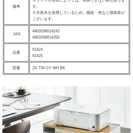
※サイズや形状によっては、収納できない物もありま
備考
す。
※天然木を使用しているため、模様・色など個体差が
ございます。
4903208014243
JAN
4903208014250
01424
品番
01425
型番
ZK-TW GY WH BK