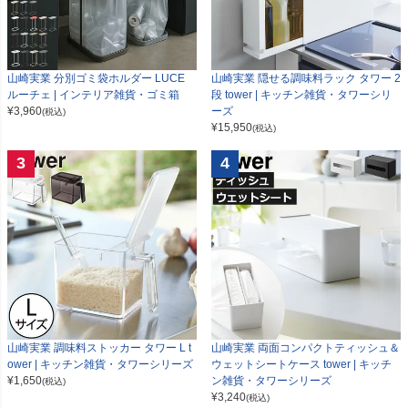
山崎実業 分別ゴミ袋ホルダー LUCE
山崎実業 隠せる調味料ラック タワー 2
ルーチェ | インテリア雑貨・ゴミ箱
段 tower | キッチン雑貨・タワーシリ
¥
3,960
ーズ
(税込)
¥
15,950
(税込)
3
4
山崎実業 調味料ストッカー タワー L t
山崎実業 両面コンパクトティッシュ＆
ower | キッチン雑貨・タワーシリーズ
ウェットシートケース tower | キッチ
¥
1,650
ン雑貨・タワーシリーズ
(税込)
¥
3,240
(税込)