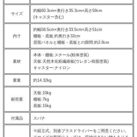
約幅60.3cm×奥行き35.3cm×高さ59cm
サイズ
(キャスター含む)
約幅58.5cm×奥行き33.5cm×高さ51cm
内寸
棚板・底板:約奥行き32cm
背面パネルと棚板・底板との隙間:約2.8cm
本体・棚板:スチール(粉体塗装)
素材
天板:天然木化粧繊維板(ウレタン樹脂塗装)
キャスター:ナイロン
重量
約14.32kg
天板:10kg
耐荷重
棚板:7kg
底板:15kg
付属品
スパナ
※組立式。別途プラスドライバーをご用意ください。