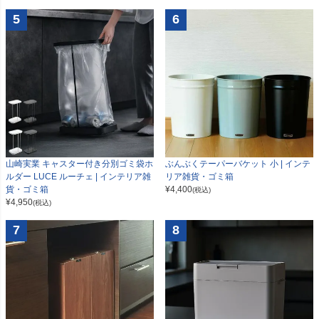
5
6
山崎実業 キャスター付き分別ゴミ袋ホ
ぶんぶくテーパーバケット 小 | インテ
ルダー LUCE ルーチェ | インテリア雑
リア雑貨・ゴミ箱
貨・ゴミ箱
¥
4,400
(税込)
¥
4,950
(税込)
7
8