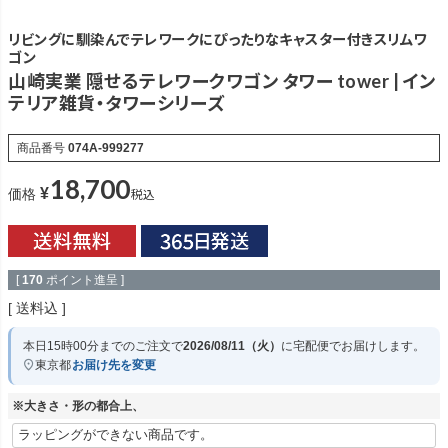
リビングに馴染んでテレワークにぴったりなキャスター付きスリムワ
ゴン
山崎実業 隠せるテレワークワゴン タワー tower | イン
テリア雑貨・タワーシリーズ
商品番号
074A-999277
18,700
¥
税込
価格
[
170
ポイント進呈 ]
送料込
本日
15時00分
までのご注文で
2026/08/11（火）
に
宅配便
でお届けします。
東京都
お届け先を変更
※大きさ・形の都合上、