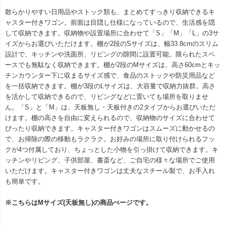
散らかりやすい日用品やストック類も、まとめてすっきり収納できるキ
ャスター付きワゴン。前面は目隠し仕様になっているので、生活感を隠
して収納できます。収納物や設置場所に合わせて「S」「M」「L」の3サ
イズからお選びいただけます。棚が2段のSサイズは、幅33.8cmのスリム
設計で、キッチンや洗面所、リビングの隙間に設置可能。限られたスペ
ースでも無駄なく収納できます。棚が2段のMサイズは、高さ60cmとキッ
チンカウンター下に収まるサイズ感で、食品のストックや防災用品など
を一括収納できます。棚が3段のLサイズは、大容量で収納力抜群。高さ
を活かして収納できるので、リビングなどに置いても場所を取りませ
ん。「S」と「M」は、天板無し・天板付きの2タイプからお選びいただ
けます。棚の高さを自由に変えられるので、収納物のサイズに合わせて
ぴったり収納できます。キャスター付きワゴンはスムーズに動かせるの
で、お掃除の際の移動もラクラク。お好みの場所に取り付けられるフッ
クが4つ付属しており、ちょっとした小物を引っ掛けて収納できます。キ
ッチンやリビング、子供部屋、書斎など、ご自宅の様々な場所でご使用
いただけます。キャスター付きワゴンは丈夫なスチール製で、お手入れ
も簡単です。
※こちらはMサイズ(天板無し)の商品ぺージです。