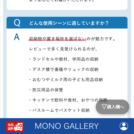
▽
購入欄へ