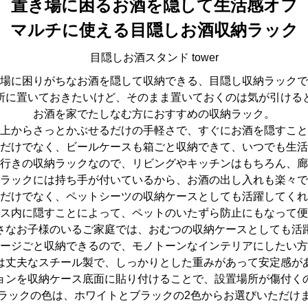
置き場に困るお酒を隠して生活感オフ
マルチに使える目隠しお酒収納ラック
目隠しお酒スタンド tower
場に困りがちなお酒を隠して収納できる、目隠し収納ラックで
所に置いておきたいけど、そのまま置いておくのは気が引ける
お酒を家でたしなむ方におすすめの収納ラック。
上からさっとかぶせるだけの手軽さで、すぐにお酒を隠すこと
だけでなく、ビールケースも箱ごと収納できて、いつでも生活
行きの収納ラックなので、リビングやキッチンはもちろん、廊
ラックには持ち手が付いているから、お酒の出し入れも楽々で
だけでなく、ペットシーツの収納ケースとしても活躍してくれ
ス内に隠すことによって、ペットのいたずら防止にもなって便
さなお子様のいるご家庭では、おむつの収納ケースとしても活
ージごと収納できるので、モノトーンなインテリアにしたい方
は丈夫なスチール製で、しっかりとした重みがあって安定感が
ョンを収納ケース底面に貼り付けることで、設置場所が傷付く
ラックの色は、ホワイトとブラックの2色からお選びいただけ