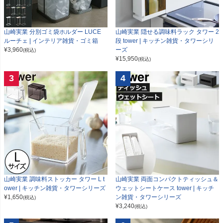
山崎実業 分別ゴミ袋ホルダー LUCE
山崎実業 隠せる調味料ラック タワー 2
ルーチェ | インテリア雑貨・ゴミ箱
段 tower | キッチン雑貨・タワーシリ
¥
3,960
ーズ
(税込)
¥
15,950
(税込)
3
4
山崎実業 調味料ストッカー タワー L t
山崎実業 両面コンパクトティッシュ＆
ower | キッチン雑貨・タワーシリーズ
ウェットシートケース tower | キッチ
¥
1,650
ン雑貨・タワーシリーズ
(税込)
¥
3,240
(税込)