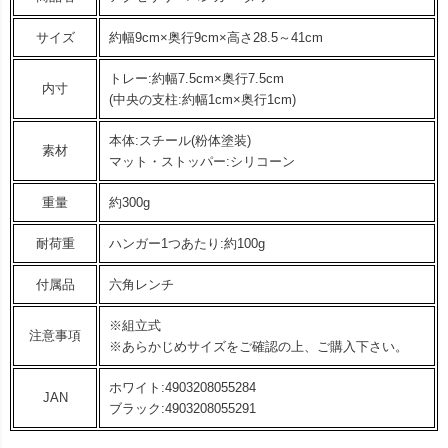
サイズ
約幅9cm×奥行9cm×高さ28.5～41cm
トレー:約幅7.5cm×奥行7.5cm
内寸
(中央の支柱:約幅1cm×奥行1cm)
本体:スチール(粉体塗装)
素材
マット・ストッパー:シリコーン
重量
約300g
耐荷重
ハンガー1つあたり:約100g
付属品
六角レンチ
※組立式
注意事項
※あらかじめサイズをご確認の上、ご購入下さい。
ホワイト:4903208055284
JAN
ブラック:4903208055291