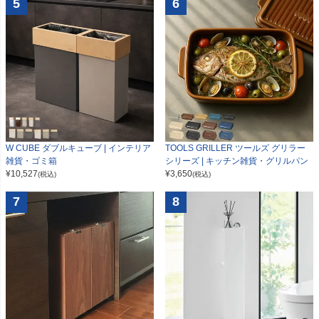
5
6
W CUBE ダブルキューブ | インテリア
TOOLS GRILLER ツールズ グリラー
雑貨・ゴミ箱
シリーズ | キッチン雑貨・グリルパン
¥
10,527
¥
3,650
(税込)
(税込)
7
8