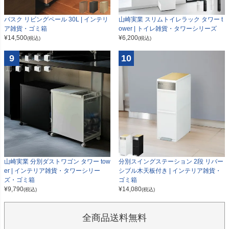
山崎実業 スリムトイレラック タワー t
バスク リビングペール 30L | インテリ
ower | トイレ雑貨・タワーシリーズ
ア雑貨・ゴミ箱
¥
6,200
¥
14,500
(税込)
(税込)
9
10
山崎実業 分別ダストワゴン タワー tow
分別スイングステーション 2段 リバー
er | インテリア雑貨・タワーシリー
シブル木天板付き | インテリア雑貨・
ズ・ゴミ箱
ゴミ箱
¥
9,790
¥
14,080
(税込)
(税込)
全商品送料無料