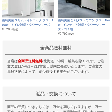
山崎実業 スリムトイレラック タワー t
山崎実業 分別ダストワゴン タワー tow
ower | トイレ雑貨・タワーシリーズ
er | インテリア雑貨・タワーシリー
¥
6,200
ズ・ゴミ箱
(税込)
¥
9,790
(税込)
全商品送料無料
当店は
全商品送料無料
(北海道・沖縄・離島を除く)です。ご注
文の翌日から1～2日営業日以内に発送いたします。ご注文の
混雑状況によって、多少前後する場合がございます。
返品・交換について
商品の品質につきましては、万全を期しておりますが、万一