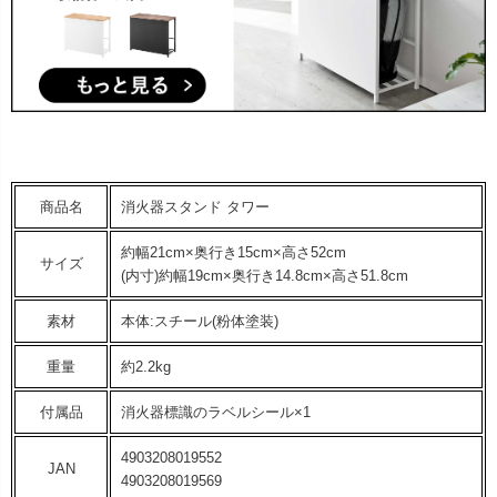
商品名
消火器スタンド タワー
約幅21cm×奥行き15cm×高さ52cm
サイズ
(内寸)約幅19cm×奥行き14.8cm×高さ51.8cm
素材
本体:スチール(粉体塗装)
重量
約2.2kg
付属品
消火器標識のラベルシール×1
4903208019552
JAN
4903208019569