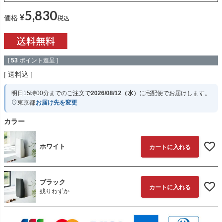
5,830
¥
税込
価格
[
53
ポイント進呈 ]
送料込
明日
15時00分
までのご注文で
2026/08/12（水）
に
宅配便
でお届けします。
東京都
お届け先を変更
カラー
ホワイト
カートに入れる
ブラック
カートに入れる
残りわずか