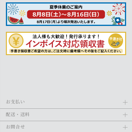
お支払い
Amazon Pay、クレジットカード、代金引換、あと払い(ペイディ)、銀
配送・送料
行振込がご利用になれます。詳しくは
ご利用ガイド
をご利用くださ
い。
全商品送料無料
(北海道・沖縄・離島を除く)
お問合せ