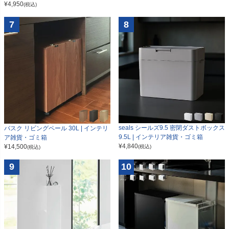
¥
4,950
(税込)
7
8
seals シールズ9.5 密閉ダストボックス
バスク リビングペール 30L | インテリ
9.5L | インテリア雑貨・ゴミ箱
ア雑貨・ゴミ箱
¥
4,840
¥
14,500
(税込)
(税込)
9
10