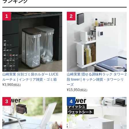
ランキング
1
2
山崎実業 分別ゴミ袋ホルダー LUCE
山崎実業 隠せる調味料ラック タワー 2
ルーチェ | インテリア雑貨・ゴミ箱
段 tower | キッチン雑貨・タワーシリ
¥
3,960
ーズ
(税込)
¥
15,950
(税込)
3
4