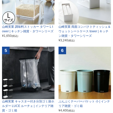
山崎実業 調味料ストッカー タワー L t
山崎実業 両面コンパクトティッシュ＆
ower | キッチン雑貨・タワーシリーズ
ウェットシートケース tower | キッチ
¥
1,650
ン雑貨・タワーシリーズ
(税込)
¥
3,240
(税込)
5
6
山崎実業 キャスター付き分別ゴミ袋ホ
ぶんぶくテーパーバケット 小 | インテ
ルダー LUCE ルーチェ | インテリア雑
リア雑貨・ゴミ箱
貨・ゴミ箱
¥
4,400
(税込)