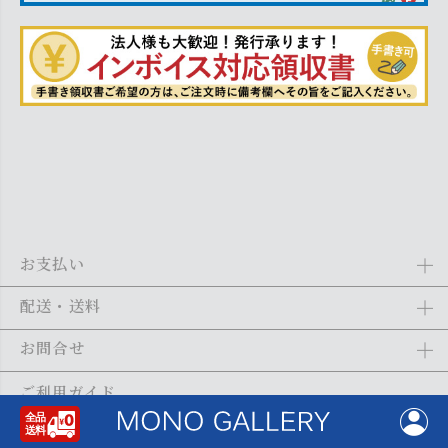
お支払い
Amazon Pay、クレジットカード、代金引換、あと払い(ペイディ)、銀
配送・送料
行振込がご利用になれます。詳しくは
ご利用ガイド
をご利用くださ
い。
全商品送料無料
(北海道・沖縄・離島を除く)
お問合せ
ご注文の翌日から1～2日営業日以内に発送いたします。ご注文の混雑
状況によって、多少前後する場合がございます。詳しくは
ご利用ガイ
メール：
shopping@monogallery.jp
ご利用ガイド
ド
をご利用ください。
TEL：
0120-155-545
(平日 9:00〜17:00)
メールの返信につきましては、1～2営業日以内にさせていただいてお