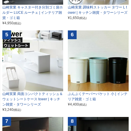
山崎実業 キャスター付き分別ゴミ袋ホ
山崎実業 調味料ストッカー タワー L t
ルダー LUCE ルーチェ | インテリア雑
ower | キッチン雑貨・タワーシリーズ
貨・ゴミ箱
¥
1,650
(税込)
¥
4,950
(税込)
5
6
山崎実業 両面コンパクトティッシュ＆
ぶんぶくテーパーバケット 小 | インテ
ウェットシートケース tower | キッチ
リア雑貨・ゴミ箱
ン雑貨・タワーシリーズ
¥
4,400
(税込)
¥
3,240
(税込)
7
8