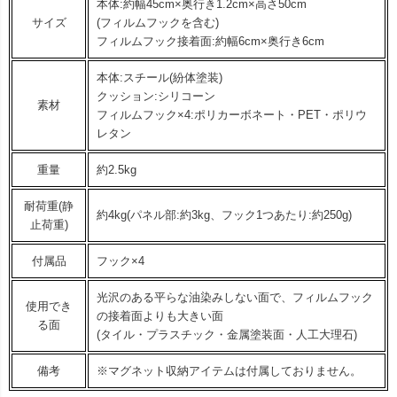
本体:約幅45cm×奥行き1.2cm×高さ50cm
サイズ
(フィルムフックを含む)
フィルムフック接着面:約幅6cm×奥行き6cm
本体:スチール(紛体塗装)
クッション:シリコーン
素材
フィルムフック×4:ポリカーボネート・PET・ポリウ
レタン
重量
約2.5kg
耐荷重(静
約4kg(パネル部:約3kg、フック1つあたり:約250g)
止荷重)
付属品
フック×4
光沢のある平らな油染みしない面で、フィルムフック
使用でき
の接着面よりも大きい面
る面
(タイル・プラスチック・金属塗装面・人工大理石)
備考
※マグネット収納アイテムは付属しておりません。