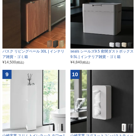
seals シールズ9.5 密閉ダストボックス
バスク リビングペール 30L | インテリ
9.5L | インテリア雑貨・ゴミ箱
ア雑貨・ゴミ箱
¥
4,840
¥
14,500
(税込)
(税込)
9
10
山崎実業 スリムトイレラック タワー t
山崎実業 マグネットコンパクトティッ