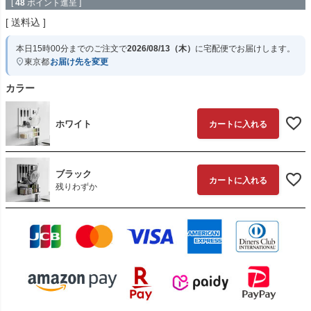
[
48
ポイント進呈 ]
送料込
本日
15時00分
までのご注文で
2026/08/13（木）
に
宅配便
でお届けします。
東京都
お届け先を変更
カラー
ホワイト
カートに入れる
ブラック
カートに入れる
残りわずか