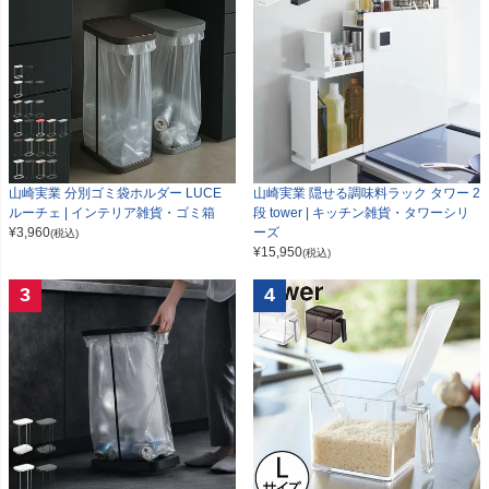
山崎実業 分別ゴミ袋ホルダー LUCE
山崎実業 隠せる調味料ラック タワー 2
ルーチェ | インテリア雑貨・ゴミ箱
段 tower | キッチン雑貨・タワーシリ
¥
3,960
ーズ
(税込)
¥
15,950
(税込)
3
4