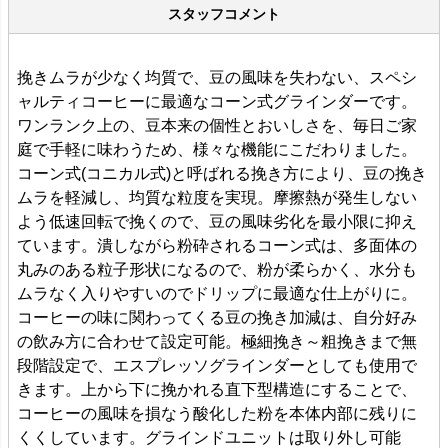
スタッフコメント
挽きムラが少なく均質で、豆の風味を失わない、スペシ
ャルティコーヒーに最適なコーン式グラインダーです。
ワンランク上の、豆本来の個性とおいしさを、毎日ご家
庭で手軽に味わうため、様々な機能にこだわりました。
コーン式(コニカル式)と呼ばれる挽き方により、豆の挽き
ムラを軽減し、均質な粒度を実現。摩擦熱が発生しない
よう低速回転で挽くので、豆の風味劣化を最小限に抑え
ています。潰しながら粉砕されるコーン式は、多面体の
丸みのある粒子形状になるので、粉が柔らかく、水分も
ムラなく入りやすいのでドリップに最適な仕上がりに。
コーヒーの味に関わってくる豆の挽き加減は、自分好み
の飲み方に合わせて設定可能。極細挽き～粗挽きまで無
段階設定で、エスプレッソグラインダーとしても使用で
きます。上から下に挽かれる直下型構造にすることで、
コーヒーの風味を損なう酸化した粉を本体内部に残りに
くくしています。グラインドユニットは取り外し可能