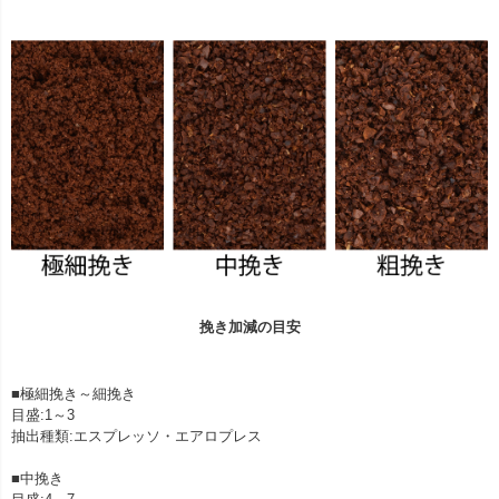
挽き加減の目安
■極細挽き～細挽き
目盛:1～3
抽出種類:エスプレッソ・エアロプレス
■中挽き