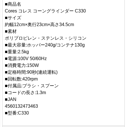
■商品名
Cores コレス コーングラインダー C330
■サイズ
約幅12cm×奥行23cm×高さ34.5cm
■素材
ポリプロピレン・ステンレス・シリコン
■最大容量:ホッパー240g/コンテナ130g
■重量:2.5kg
■電源:100V 50/60Hz
■消費電力:150W
■定格時間:90秒(連続運転)
■回転数:420rpm
■付属品:ブラシ・スプーン
■コードの長さ:1.3m
■JAN
4560132473463
■型番:C330