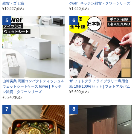
雑貨・ゴミ箱
ower | キッチン雑貨・タワーシリーズ
¥
10,527
¥
1,650
(税込)
(税込)
5
6
山崎実業 両面コンパクトティッシュ＆
ザ フォトグラフ ライブラリー専用台
ウェットシートケース tower | キッチ
紙 10個100枚セット | フォトアルバム
ン雑貨・タワーシリーズ
¥
6,600
(税込)
¥
3,240
(税込)
7
8