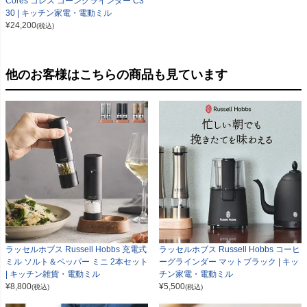
Cores コレス コーングラインダー C3
30 | キッチン家電・電動ミル
¥
24,200
(税込)
他のお客様はこちらの商品も見ています
ラッセルホブス Russell Hobbs 充電式
ラッセルホブス Russell Hobbs コーヒ
ミル ソルト＆ペッパー ミニ 2本セット
ーグラインダー マットブラック | キッ
| キッチン雑貨・電動ミル
チン家電・電動ミル
¥
8,800
¥
5,500
(税込)
(税込)