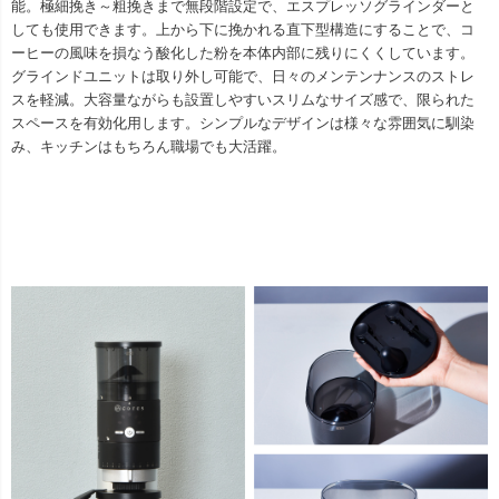
能。極細挽き～粗挽きまで無段階設定で、エスプレッソグラインダーと
しても使用できます。上から下に挽かれる直下型構造にすることで、コ
ーヒーの風味を損なう酸化した粉を本体内部に残りにくくしています。
グラインドユニットは取り外し可能で、日々のメンテンナンスのストレ
スを軽減。大容量ながらも設置しやすいスリムなサイズ感で、限られた
スペースを有効化用します。シンプルなデザインは様々な雰囲気に馴染
み、キッチンはもちろん職場でも大活躍。