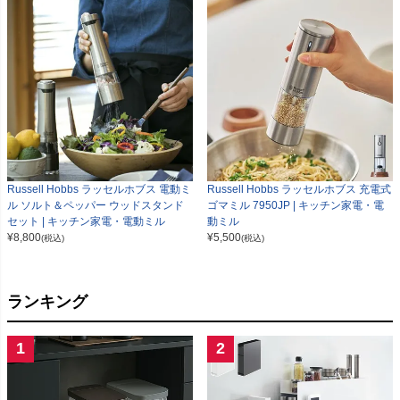
Russell Hobbs ラッセルホブス 電動ミ
Russell Hobbs ラッセルホブス 充電式
ル ソルト＆ペッパー ウッドスタンド
ゴマミル 7950JP | キッチン家電・電
セット | キッチン家電・電動ミル
動ミル
¥
8,800
¥
5,500
(税込)
(税込)
ランキング
1
2