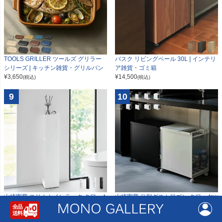
TOOLS GRILLER ツールズ グリラー
バスク リビングペール 30L | インテリ
シリーズ | キッチン雑貨・グリルパン
ア雑貨・ゴミ箱
¥
3,650
¥
14,500
(税込)
(税込)
9
10
山崎実業 スリムトイレラック タワー t
山崎実業 分別ダストワゴン タワー tow
ower | トイレ雑貨・タワーシリーズ
er | インテリア雑貨・タワーシリー
¥
6,200
ズ・ゴミ箱
(税込)