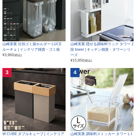
山崎実業 分別ゴミ袋ホルダー LUCE
山崎実業 隠せる調味料ラック タワー 2
ルーチェ | インテリア雑貨・ゴミ箱
段 tower | キッチン雑貨・タワーシリ
¥
3,960
ーズ
(税込)
¥
15,950
(税込)
3
4
W CUBE ダブルキューブ | インテリア
山崎実業 調味料ストッカー タワー L t