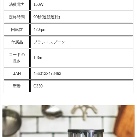
消費電力
150W
定格時間
90秒(連続運転)
回転数
420rpm
付属品
ブラシ・スプーン
コードの
1.3m
長さ
JAN
4560132473463
型番
C330