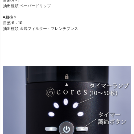
目盛:4～7
抽出種類:ペーパードリップ
■粗挽き
目盛:6～10
抽出種類:金属フィルター・フレンチプレス