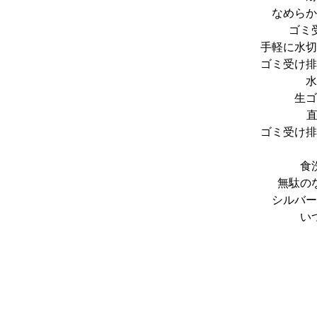
なめらか
ゴミ
手軽に水切
ゴミ受け排
水
生ゴ
直
ゴミ受け排
食
無駄の
シルバー
い