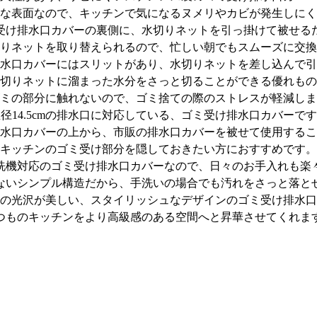
な表面なので、キッチンで気になるヌメリやカビが発生しにく
受け排水口カバーの裏側に、水切りネットを引っ掛けて被せる
りネットを取り替えられるので、忙しい朝でもスムーズに交換
水口カバーにはスリットがあり、水切りネットを差し込んで引
切りネットに溜まった水分をさっと切ることができる優れもの
ミの部分に触れないので、ゴミ捨ての際のストレスが軽減しま
径14.5cmの排水口に対応している、ゴミ受け排水口カバーで
水口カバーの上から、市販の排水口カバーを被せて使用するこ
キッチンのゴミ受け部分を隠しておきたい方におすすめです。
洗機対応のゴミ受け排水口カバーなので、日々のお手入れも楽
ないシンプル構造だから、手洗いの場合でも汚れをさっと落と
の光沢が美しい、スタイリッシュなデザインのゴミ受け排水口
つものキッチンをより高級感のある空間へと昇華させてくれま