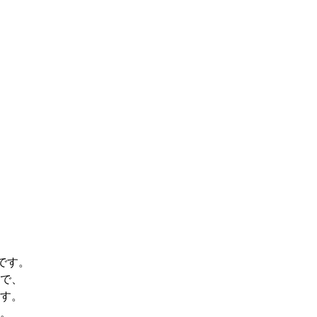
です。
で、
す。
。