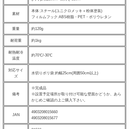
本体:スチール(ユニクロメッキ＋粉体塗装)
素材
フィルムフック:ABS樹脂・PET・ポリウレタン
重量
約120g
耐荷重
約1kg
耐熱耐冷
約70℃/-30℃
温度
対応サイ
水切りポリ袋:約幅25cm(周囲50cm以上)
ズ
※完成品
備考
※設置予定場所が取り付け可能な壁面かどうか、あら
かじめご確認の上ご購入下さい。
4903208015660
JAN
4903208015677