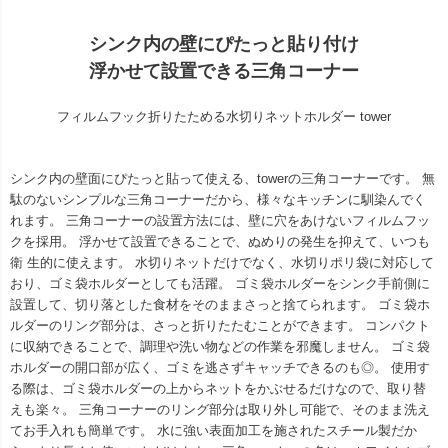
シンク内の壁にぴたっと貼り付け
浮かせて設置できる三角コーナー
フィルムフック折りたためる水切りネットホルダー tower
シンク内の壁面にぴたっと貼って使える、towerの三角コーナーです。 無
駄のないシンプルな三角コーナーだから、様々なキッチンに馴染んでく
れます。 三角コーナーの設置方法には、壁に穴をあけないフィルムフッ
クを採用。 浮かせて設置できることで、ぬめりの発生を抑えて、いつも
衛 生的に使えます。 水切りネットだけでなく、水切りポリ袋に対応して
おり、ゴミ袋ホルダーとしても活躍。 ゴミ袋ホルダーをシンク手前側に
設置して、切り落とした食材をそのままさっと捨てられます。 ゴミ袋ホ
ルダーのリング部分は、さっと折りたたむことができます。 コンパクト
に収納できることで、調理や洗い物などの作業を邪魔しません。 ゴミ袋
ホルダーの開口部が広く、ゴミを逃さずキャッチできるのも◎。 使用す
る際は、ゴミ袋ホルダーの上からネットをかぶせるだけなので、取り替
えも楽々。 三角コーナーのリング部分は取り外し可能で、そのまま洗え
てお手入れも簡単です。 水に強い表面加工を施されたスチール製だか