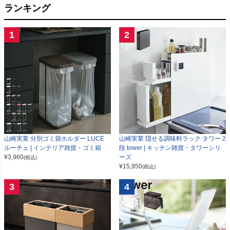
ランキング
1
2
山崎実業 分別ゴミ袋ホルダー LUCE
山崎実業 隠せる調味料ラック タワー 2
ルーチェ | インテリア雑貨・ゴミ箱
段 tower | キッチン雑貨・タワーシリ
¥
3,960
ーズ
(税込)
¥
15,950
(税込)
3
4