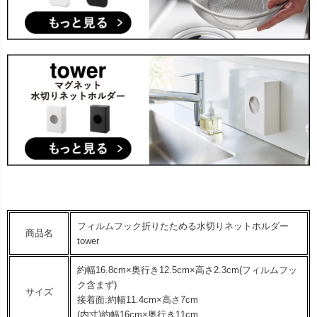
フィルムフック折りたためる水切りネットホルダー
商品名
tower
約幅16.8cm×奥行き12.5cm×高さ2.3cm(フィルムフッ
ク含まず)
サイズ
接着面:約幅11.4cm×高さ7cm
(内寸)約幅16cm×奥行き11cm