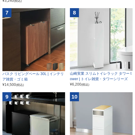
¥
3,240
(税込)
7
8
山崎実業 スリムトイレラック タワー t
バスク リビングペール 30L | インテリ
ower | トイレ雑貨・タワーシリーズ
ア雑貨・ゴミ箱
¥
6,200
¥
14,500
(税込)
(税込)
9
10