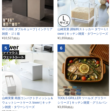
W CUBE ダブルキューブ | インテリア
山崎実業 調味料ストッカー タワー L t
雑貨・ゴミ箱
ower | キッチン雑貨・タワーシリーズ
¥
10,527
¥
1,650
(税込)
(税込)
5
6
山崎実業 両面コンパクトティッシュ＆
TOOLS GRILLER ツールズ グリラー
ウェットシートケース tower | キッチ
シリーズ | キッチン雑貨・グリルパン
ン雑貨・タワーシリーズ
¥
3,650
(税込)