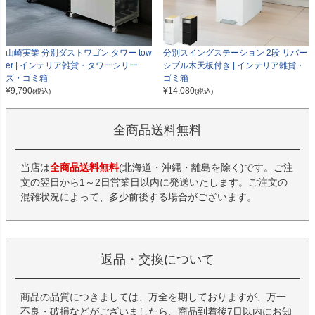
山崎実業 分別ダストワゴン タワー tow
分別スイングステーション 2段 リバー
er | インテリア雑貨・タワーシリー
シブル木天板付き | インテリア雑貨・
ズ・ゴミ箱
ゴミ箱
¥
9,790
¥
14,080
(税込)
(税込)
全商品送料無料
当店は
全商品送料無料
(北海道・沖縄・離島を除く)です。ご注
文の翌日から1～2日営業日以内に発送いたします。ご注文の
混雑状況によって、多少前後する場合がございます。
返品・交換について
商品の品質につきましては、万全を期しておりますが、万一
不良・破損などがございましたら、商品到着後7日以内にお知