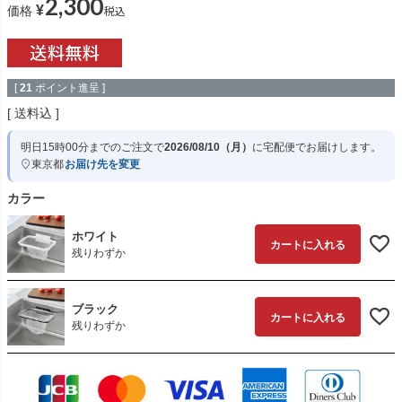
2,300
¥
税込
価格
[
21
ポイント進呈 ]
送料込
明日
15時00分
までのご注文で
2026/08/10（月）
に
宅配便
でお届けします。
東京都
お届け先を変更
カラー
ホワイト
カートに入れる
残りわずか
ブラック
カートに入れる
残りわずか