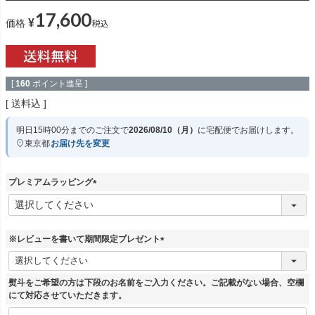
17,600
¥
税込
価格
[
160
ポイント進呈 ]
送料込
明日
15時00分
までのご注文で
2026/08/10（月）
に
宅配便
でお届けします。
東京都
お届け先を変更
プレミアムラッピング
(
必
須
)
※レビューを書いて期間限定プレゼント
(
必
須
熨斗をご希望の方は下段のお名前をご入力ください。ご記載がない場合、空欄
)
にて対応させていただきます。