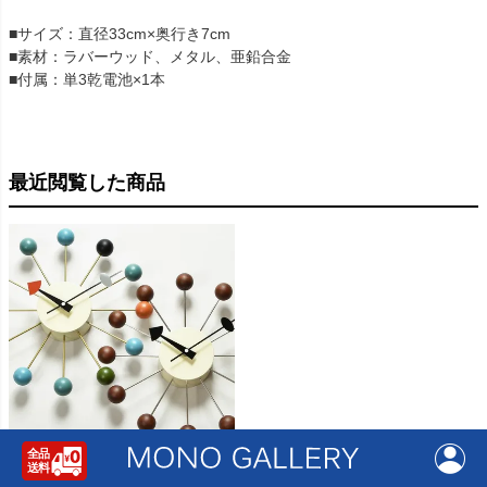
■サイズ：直径33cm×奥行き7cm
■素材：ラバーウッド、メタル、亜鉛合金
■付属：単3乾電池×1本
最近閲覧した商品
George Nelson ジョージ・ネルソン
ボール・クロック | インテリア雑貨・