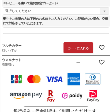
)
※レビューを書いて期間限定プレゼント
(
必
須
熨斗をご希望の方は下段のお名前をご入力ください。ご記載がない場合、空欄
)
にて対応させていただきます。
マルチカラー
カートに入れる
残りわずか
ウォルナット
—
在庫切れ