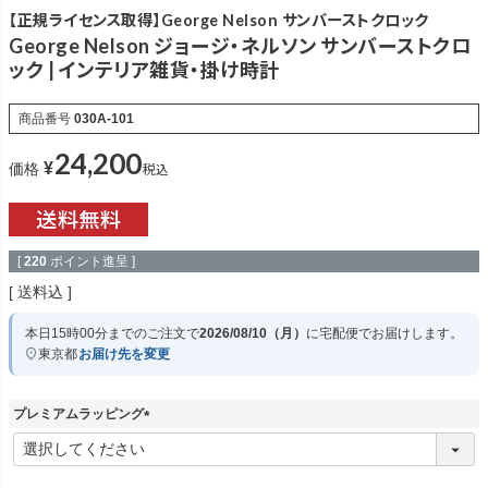
【正規ライセンス取得】George Nelson サンバーストクロック
George Nelson ジョージ・ネルソン サンバーストクロ
ック | インテリア雑貨・掛け時計
商品番号
030A-101
24,200
¥
税込
価格
[
220
ポイント進呈 ]
送料込
本日
15時00分
までのご注文で
2026/08/10（月）
に
宅配便
でお届けします。
東京都
お届け先を変更
プレミアムラッピング
(
必
須