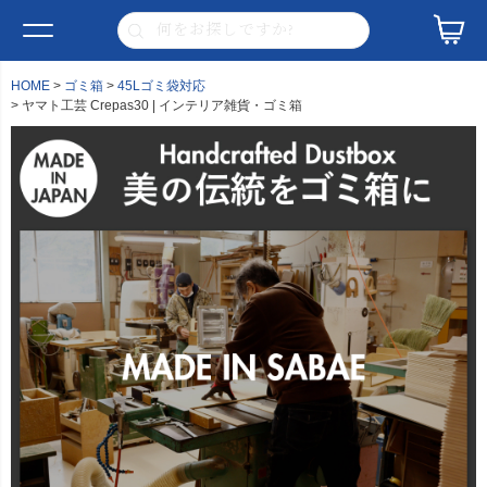
HOME
ゴミ箱
45Lゴミ袋対応
ヤマト工芸 Crepas30 | インテリア雑貨・ゴミ箱