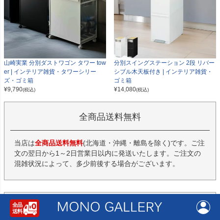
山崎実業 分別ダストワゴン タワー tow
分別スイングステーション 2段 リバー
er | インテリア雑貨・タワーシリー
シブル木天板付き | インテリア雑貨・
ズ・ゴミ箱
ゴミ箱
¥
9,790
¥
14,080
(税込)
(税込)
全商品送料無料
当店は
全商品送料無料
(北海道・沖縄・離島を除く)です。ご注
文の翌日から1～2日営業日以内に発送いたします。ご注文の
混雑状況によって、多少前後する場合がございます。
返品・交換について