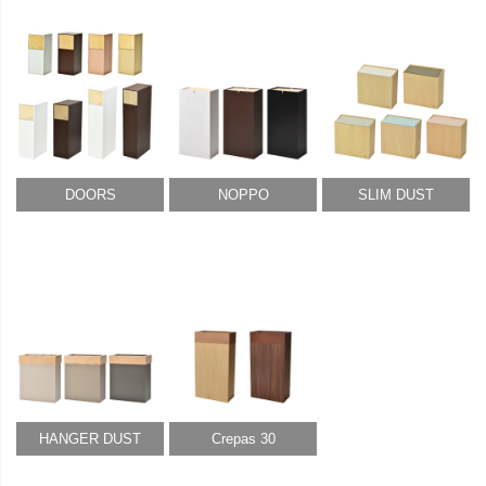
DOORS
NOPPO
SLIM DUST
HANGER DUST
Crepas 30