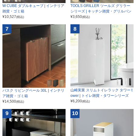
W CUBE ダブルキューブ | インテリア
TOOLS GRILLER ツールズ グリラー
雑貨・ゴミ箱
シリーズ | キッチン雑貨・グリルパン
¥
10,527
¥
3,650
(税込)
(税込)
7
8
山崎実業 スリムトイレラック タワー t
バスク リビングペール 30L | インテリ
ower | トイレ雑貨・タワーシリーズ
ア雑貨・ゴミ箱
¥
6,200
¥
14,500
(税込)
(税込)
9
10