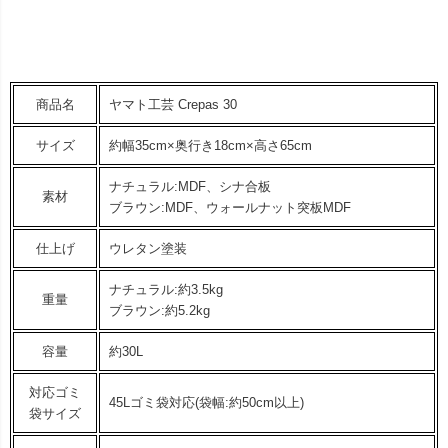
商品名
ヤマト工芸 Crepas 30
サイズ
約幅35cm×奥行き18cm×高さ65cm
ナチュラル:MDF、シナ合板
素材
ブラウン:MDF、ウォールナット突板MDF
仕上げ
ウレタン塗装
ナチュラル:約3.5kg
重量
ブラウン:約5.2kg
容量
約30L
対応ゴミ
45Lゴミ袋対応(袋幅:約50cm以上)
袋サイズ