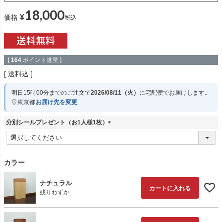
18,000
¥
税込
価格
[
164
ポイント進呈 ]
送料込
明日
15時00分
までのご注文で
2026/08/11（火）
に
宅配便
でお届けします。
東京都
お届け先を変更
分別シールプレゼント（お1人様1枚）
(
必
須
)
カラー
ナチュラル
カートに入れる
残りわずか