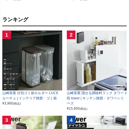
ランキング
1
2
山崎実業 分別ゴミ袋ホルダー LUCE
山崎実業 隠せる調味料ラック タワー 2
ルーチェ | インテリア雑貨・ゴミ箱
段 tower | キッチン雑貨・タワーシリ
¥
3,960
ーズ
(税込)
¥
15,950
(税込)
3
4