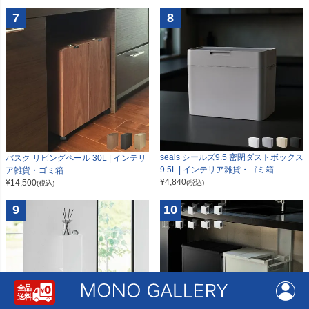
7
8
seals シールズ9.5 密閉ダストボックス
バスク リビングペール 30L | インテリ
9.5L | インテリア雑貨・ゴミ箱
ア雑貨・ゴミ箱
¥
4,840
¥
14,500
(税込)
(税込)
9
10