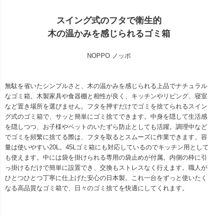
スイング式のフタで衛生的
木の温かみを感じられるゴミ箱
NOPPO ノッポ
無駄を省いたシンプルさと、木の温かみを感じられる上品でナチュラル
なゴミ箱。木製家具や食器棚と相性が良く、キッチンやリビング、寝室
など置き場所を選びません。フタを押すだけでゴミを捨てられるスイン
グ式のゴミ箱で、サッと簡単にゴミ捨てできます。中身を隠して生活感
を隠しつつ、お子様やペットのいたずら防止としても活躍。調理中など
でゴミを頻繁に捨てる際は、フタを取るとスムーズに作業できます。容
量は使いやすい20L。45Lゴミ箱にも対応しているのでキッチン用として
も使えます。中には袋を掛けられる専用の袋止めが付属。内側の枠に引
っ掛けるだけで簡単に設置でき、交換もストレスなく行えます。職人が
ひとつひとつ丁寧に仕上げた安心の日本製。これ一台をずっと使いたく
なる高品質なゴミ箱で、日々のゴミ捨てを快適にしてくれます。