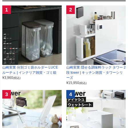
1
2
山崎実業 分別ゴミ袋ホルダー LUCE
山崎実業 隠せる調味料ラック タワー 2
ルーチェ | インテリア雑貨・ゴミ箱
段 tower | キッチン雑貨・タワーシリ
¥
3,960
ーズ
(税込)
¥
15,950
(税込)
3
4