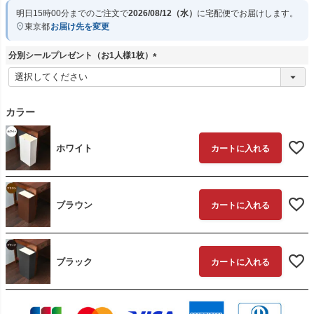
明日
15時00分
までのご注文で
2026/08/12（水）
に
宅配便
でお届けします。
東京都
お届け先を変更
分別シールプレゼント（お1人様1枚）
(
必
須
)
カラー
ホワイト
カートに入れる
ブラウン
カートに入れる
ブラック
カートに入れる