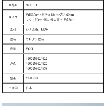
商品名
NOPPO
約幅30cm×奥行き18cm×高さ60cm
サイズ
フタを開けた際の最大高さ:約72cm
素材
シナ合板、MDF
塗装
ウレタン塗装
容量
約20L
4560157614513
JAN
4560157614520
4560157614537
型番
YK08-106
生産国
日本