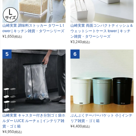
山崎実業 調味料ストッカー タワー L t
山崎実業 両面コンパクトティッシュ＆
ower | キッチン雑貨・タワーシリーズ
ウェットシートケース tower | キッチ
¥
1,650
ン雑貨・タワーシリーズ
(税込)
¥
3,240
(税込)
5
6
山崎実業 キャスター付き分別ゴミ袋ホ
ぶんぶくテーパーバケット 小 | インテ
ルダー LUCE ルーチェ | インテリア雑
リア雑貨・ゴミ箱
貨・ゴミ箱
¥
4,400
(税込)
¥
4,950
(税込)