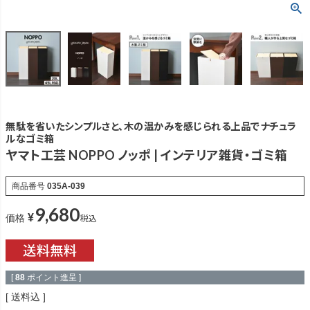
無駄を省いたシンプルさと、木の温かみを感じられる上品でナチュラ
ルなゴミ箱
ヤマト工芸 NOPPO ノッポ | インテリア雑貨・ゴミ箱
商品番号
035A-039
9,680
¥
税込
価格
[
88
ポイント進呈 ]
送料込