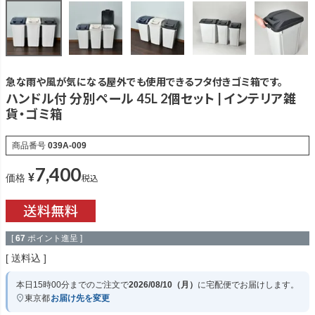
急な雨や風が気になる屋外でも使用できるフタ付きゴミ箱です。
ハンドル付 分別ペール 45L 2個セット | インテリア雑
貨・ゴミ箱
商品番号
039A-009
7,400
¥
税込
価格
[
67
ポイント進呈 ]
送料込
本日
15時00分
までのご注文で
2026/08/10（月）
に
宅配便
でお届けします。
東京都
お届け先を変更