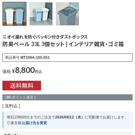
ニオイ漏れを防ぐパッキン付きダストボックス
防臭ペール 33L 3個セット | インテリア雑貨・ゴミ箱
商品番号
MT109A-105-051
8,800
¥
税込
価格
[
80
ポイント進呈 ]
送料込
明日
15時00分
までのご注文で
2026/08/12（水）
に
宅配便
でお届けします。
東京都
お届け先を変更