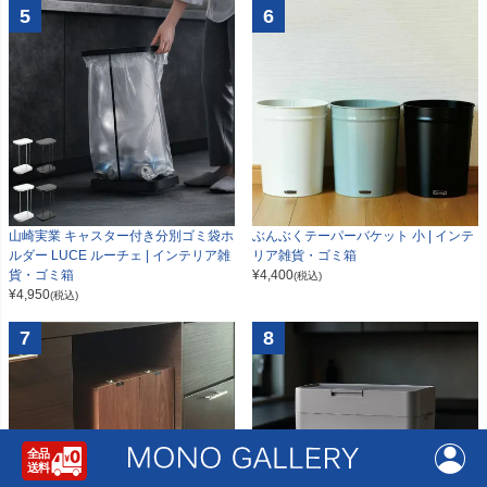
5
6
山崎実業 キャスター付き分別ゴミ袋ホ
ぶんぶくテーパーバケット 小 | インテ
ルダー LUCE ルーチェ | インテリア雑
リア雑貨・ゴミ箱
貨・ゴミ箱
¥
4,400
(税込)
¥
4,950
(税込)
7
8