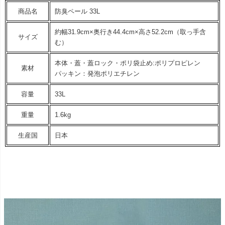
商品名
防臭ペール 33L
約幅31.9cm×奥行き44.4cm×高さ52.2cm（取っ手含
サイズ
む）
本体・蓋・蓋ロック・ポリ袋止め:ポリプロピレン
素材
パッキン：発泡ポリエチレン
容量
33L
重量
1.6kg
生産国
日本