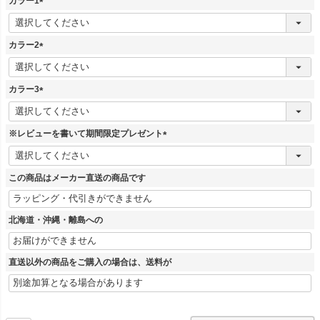
カラー1
(
必
須
カラー2
)
(
必
須
カラー3
)
(
必
須
※レビューを書いて期間限定プレゼント
)
(
必
須
この商品はメーカー直送の商品です
)
北海道・沖縄・離島への
直送以外の商品をご購入の場合は、送料が