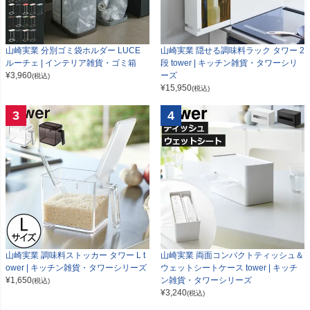
山崎実業 分別ゴミ袋ホルダー LUCE
山崎実業 隠せる調味料ラック タワー 2
ルーチェ | インテリア雑貨・ゴミ箱
段 tower | キッチン雑貨・タワーシリ
¥
3,960
ーズ
(税込)
¥
15,950
(税込)
3
4
山崎実業 調味料ストッカー タワー L t
山崎実業 両面コンパクトティッシュ＆
ower | キッチン雑貨・タワーシリーズ
ウェットシートケース tower | キッチ
¥
1,650
ン雑貨・タワーシリーズ
(税込)
¥
3,240
(税込)