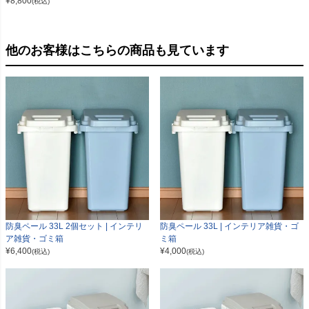
¥
8,800
(税込)
他のお客様はこちらの商品も見ています
防臭ペール 33L 2個セット | インテリ
防臭ペール 33L | インテリア雑貨・ゴ
ア雑貨・ゴミ箱
ミ箱
¥
6,400
¥
4,000
(税込)
(税込)