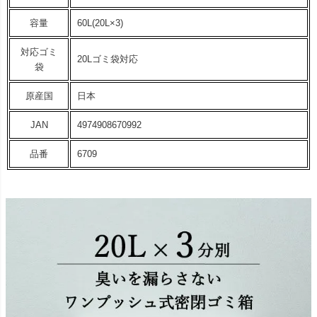
容量
60L(20L×3)
対応ゴミ
20Lゴミ袋対応
袋
原産国
日本
JAN
4974908670992
品番
6709