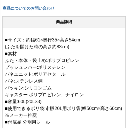
商品についてのお問い合わせ
商品詳細
■サイズ：約幅61×奥行35×高さ54cm
(ふたを開けた時の高さ約83cm)
■素材
ふた・本体・袋止め:ポリプロピレン
プッシュレバー:ポリスチレン
バネユニット:ポリアセタール
バネ:ステンレス鋼
パッキン:シリコンゴム
キャスター:ポリプロピレン、ナイロン
■容量:60L(20L×3)
■使用できるポリ袋:市販20L用ポリ袋(幅50cm×高さ60cm)
※メーカー推奨
■付属品:分別用シール