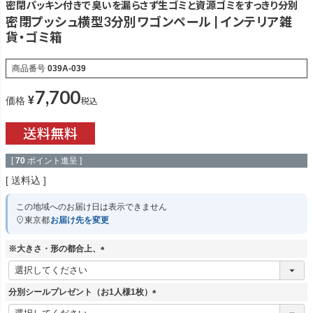
密閉パッキン付きで臭いを漏らさず生ゴミと資源ゴミをすっきり分別
密閉プッシュ横型3分別ワゴンペール | インテリア雑
貨・ゴミ箱
商品番号
039A-039
7,700
¥
税込
価格
[
70
ポイント進呈 ]
送料込
この地域へのお届け日は表示できません
東京都
お届け先を変更
※大きさ・形の都合上、
(
必
須
分別シールプレゼント（お1人様1枚）
)
(