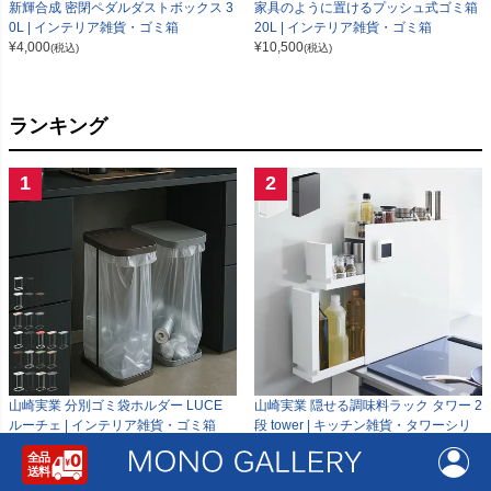
新輝合成 密閉ペダルダストボックス 3
家具のように置けるプッシュ式ゴミ箱
0L | インテリア雑貨・ゴミ箱
20L | インテリア雑貨・ゴミ箱
¥
4,000
¥
10,500
(税込)
(税込)
ランキング
1
2
山崎実業 分別ゴミ袋ホルダー LUCE
山崎実業 隠せる調味料ラック タワー 2
ルーチェ | インテリア雑貨・ゴミ箱
段 tower | キッチン雑貨・タワーシリ
¥
3,960
ーズ
(税込)
¥
15,950
(税込)