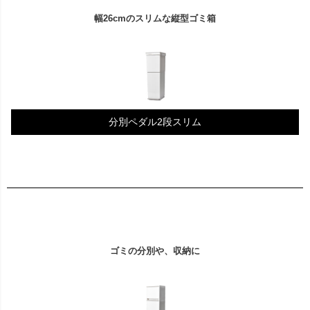
幅26cmのスリムな縦型ゴミ箱
分別ペダル2段スリム
ゴミの分別や、収納に