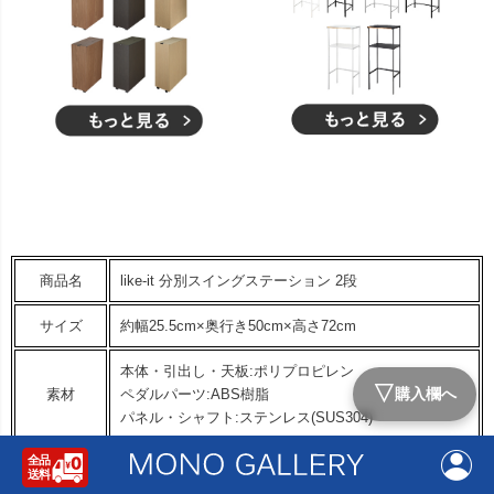
商品名
like-it 分別スイングステーション 2段
サイズ
約幅25.5cm×奥行き50cm×高さ72cm
本体・引出し・天板:ポリプロピレン
▽
購入欄へ
素材
ペダルパーツ:ABS樹脂
パネル・シャフト:ステンレス(SUS304)
容量
約35L