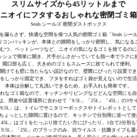
スリムサイズから45リットルまで
ニオイにフタするおしゃれな密閉ゴミ箱
Seals シールズ 密閉ダストボックス
を漏らさず、快適な空間を保つ人気の密閉ゴミ箱「Seals シー
リコンパッキンが、本体との隙間をしっかり密閉し、気になる
むつ、ペットシーツなど、ニオイの気になるゴミを捨てるのに
ッシュで簡単に開き、片手がふさがっていても指一本でラクに
開口部も広く、大きめのゴミもスムーズに捨てられて便利。
開けても壁に当たらない設計なので、壁際にぴったり設置でき
をしっかり固定でき、フタをすればゴミ袋が見えないので生活
本体は分解して丸洗いできるため、お手入れも簡単です。
れなゴミ箱なので、キッチンやリビングなどどんな空間にも自
、用途や設置場所に合わせて「9.5L」「25L」「45L」の3
9.5L」は、トイレでサニタリーボックスやトイレポットとし
、ちょっとした隙間に置けるので、キッチンで分別用に並べて
45L」はゴミをたっぷり捨てたい方にぴったり。1台で2分別
9.5L」「25L」のブラックのみ、抗ウイルス・抗菌タイプも