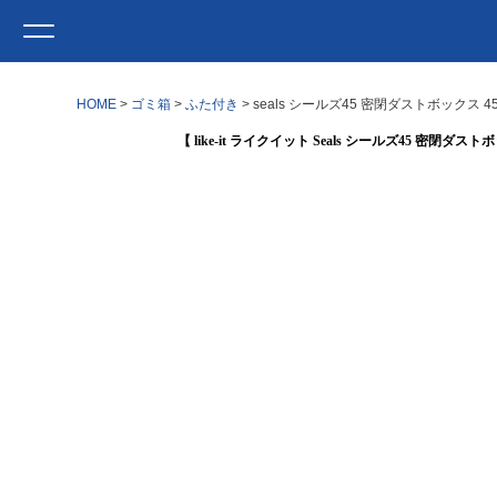
HOME
ゴミ箱
ふた付き
seals シールズ45 密閉ダストボックス 
【 like-it ライクイット Seals シールズ45 密閉ダス