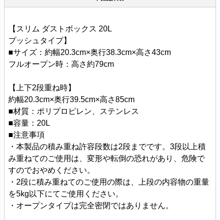
【スリム ダストボックス 20L
プッシュタイプ】
■サイズ：約幅20.3cm×奥行38.3cm×高さ43cm
フルオープン時：高さ約79cm
【上下2段重ね時】
約幅20.3cm×奥行39.5cm×高さ85cm
■材質：ポリプロピレン、ステンレス
■容量：20L
■注意事項
・本製品の積み重ね許容段数は2段までです。3段以上積
み重ねてのご使用は、変形や転倒の恐れがあり、危険で
すのでおやめください。
・2段に積み重ねてのご使用の際は、上段の内容物の重量
を5kg以下にてご使用ください。
・オープンタイプは完全密閉ではありません。