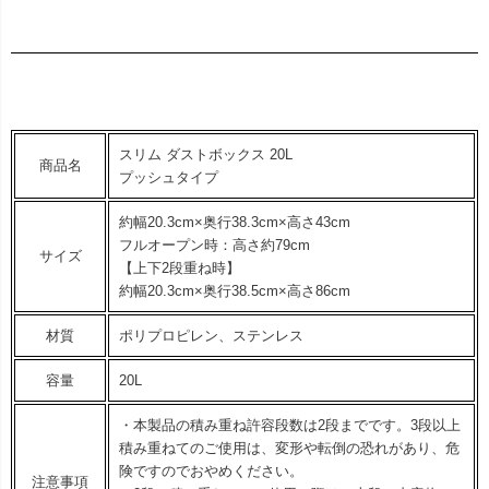
スリム ダストボックス 20L
商品名
プッシュタイプ
約幅20.3cm×奥行38.3cm×高さ43cm
フルオープン時：高さ約79cm
サイズ
【上下2段重ね時】
約幅20.3cm×奥行38.5cm×高さ86cm
材質
ポリプロピレン、ステンレス
容量
20L
・本製品の積み重ね許容段数は2段までです。3段以上
積み重ねてのご使用は、変形や転倒の恐れがあり、危
険ですのでおやめください。
注意事項