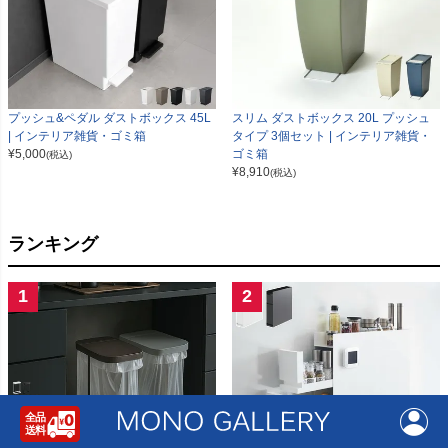
プッシュ&ペダル ダストボックス 45L
スリム ダストボックス 20L プッシュ
| インテリア雑貨・ゴミ箱
タイプ 3個セット | インテリア雑貨・
¥
5,000
ゴミ箱
(税込)
¥
8,910
(税込)
ランキング
1
2