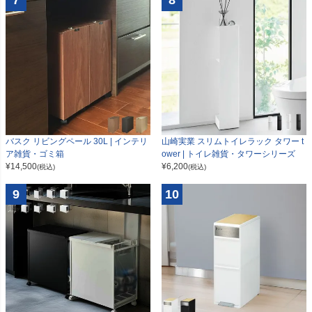
7
8
山崎実業 スリムトイレラック タワー t
バスク リビングペール 30L | インテリ
ower | トイレ雑貨・タワーシリーズ
ア雑貨・ゴミ箱
¥
6,200
¥
14,500
(税込)
(税込)
9
10