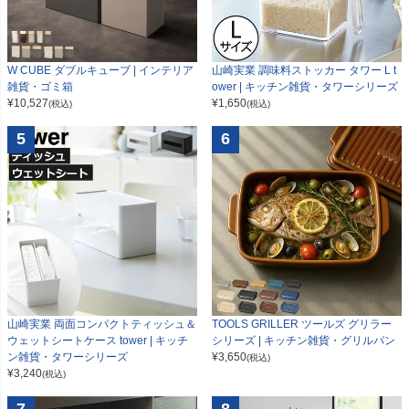
W CUBE ダブルキューブ | インテリア
山崎実業 調味料ストッカー タワー L t
雑貨・ゴミ箱
ower | キッチン雑貨・タワーシリーズ
¥
10,527
¥
1,650
(税込)
(税込)
5
6
山崎実業 両面コンパクトティッシュ＆
TOOLS GRILLER ツールズ グリラー
ウェットシートケース tower | キッチ
シリーズ | キッチン雑貨・グリルパン
ン雑貨・タワーシリーズ
¥
3,650
(税込)
¥
3,240
(税込)