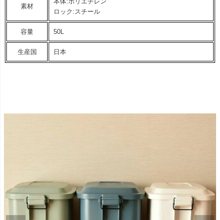
本体:ポリエチレン
素材
ロック:スチール
容量
50L
生産国
日本