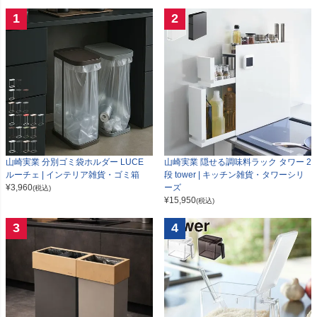
1
2
山崎実業 分別ゴミ袋ホルダー LUCE
山崎実業 隠せる調味料ラック タワー 2
ルーチェ | インテリア雑貨・ゴミ箱
段 tower | キッチン雑貨・タワーシリ
¥
3,960
ーズ
(税込)
¥
15,950
(税込)
3
4