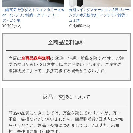
山崎実業 分別ダストワゴン タワー tow
分別スイングステーション 2段 リバー
er | インテリア雑貨・タワーシリー
シブル木天板付き | インテリア雑貨・
ズ・ゴミ箱
ゴミ箱
¥
9,790
¥
14,080
(税込)
(税込)
全商品送料無料
当店は
全商品送料無料
(北海道・沖縄・離島を除く)です。ご注
文の翌日から1～2日営業日以内に発送いたします。ご注文の
混雑状況によって、多少前後する場合がございます。
返品・交換について
商品の品質につきましては、万全を期しておりますが、万一
不良・破損などがございましたら、商品到着後7日以内にお知
らせください。返品・交換につきましては、7日以内、未開
封・未使用に限り可能です。