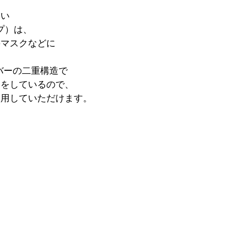
たい
ップ）は、
のマスクなどに
。
バーの二重構造で
りをしているので、
使用していただけます。