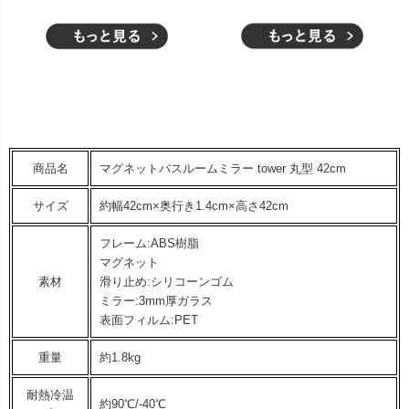
商品名
マグネットバスルームミラー tower 丸型 42cm
サイズ
約幅42cm×奥行き1.4cm×高さ42cm
フレーム:ABS樹脂
マグネット
素材
滑り止め:シリコーンゴム
ミラー:3mm厚ガラス
表面フィルム:PET
重量
約1.8kg
耐熱冷温
約90℃/-40℃