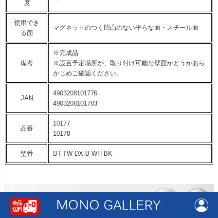
度
使用でき
マグネットのつく凹凸のない平らな面・スチール面
る面
※完成品
備考
※設置予定場所が、取り付け可能な壁面かどうかあら
かじめご確認ください。
4903208101776
JAN
4903208101783
10177
品番
10178
型番
BT-TW DX B WH BK