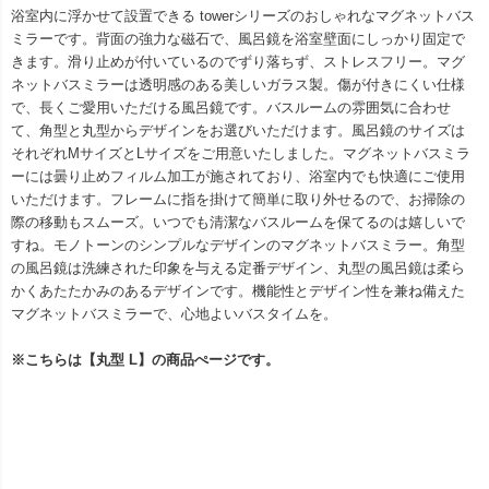
浴室内に浮かせて設置できる towerシリーズのおしゃれなマグネットバス
ミラーです。背面の強力な磁石で、風呂鏡を浴室壁面にしっかり固定で
きます。滑り止めが付いているのでずり落ちず、ストレスフリー。マグ
ネットバスミラーは透明感のある美しいガラス製。傷が付きにくい仕様
で、長くご愛用いただける風呂鏡です。バスルームの雰囲気に合わせ
て、角型と丸型からデザインをお選びいただけます。風呂鏡のサイズは
それぞれMサイズとLサイズをご用意いたしました。マグネットバスミラ
ーには曇り止めフィルム加工が施されており、浴室内でも快適にご使用
いただけます。フレームに指を掛けて簡単に取り外せるので、お掃除の
際の移動もスムーズ。いつでも清潔なバスルームを保てるのは嬉しいで
すね。モノトーンのシンプルなデザインのマグネットバスミラー。角型
の風呂鏡は洗練された印象を与える定番デザイン、丸型の風呂鏡は柔ら
かくあたたかみのあるデザインです。機能性とデザイン性を兼ね備えた
マグネットバスミラーで、心地よいバスタイムを。
※こちらは【丸型 L】の商品ぺージです。