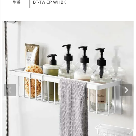
型番
BT-TW CP WH BK