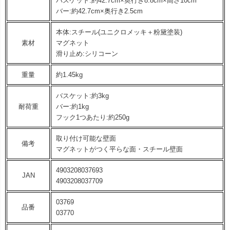
バスケット:約42.7cm×奥行き8.8cm×高さ10cm
バー:約42.7cm×奥行き2.5cm
本体:スチール(ユニクロメッキ＋粉黛塗装)
素材
マグネット
滑り止め:シリコーン
重量
約1.45kg
バスケット:約3kg
耐荷重
バー:約1kg
フック1つあたり:約250g
取り付け可能な壁面
備考
マグネットがつく平らな面・スチール壁面
4903208037693
JAN
4903208037709
03769
品番
03770