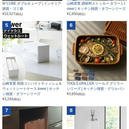
W CUBE ダブルキューブ | インテリア
山崎実業 調味料ストッカー タワー L t
雑貨・ゴミ箱
ower | キッチン雑貨・タワーシリーズ
¥
10,527
¥
1,650
(税込)
(税込)
5
6
山崎実業 両面コンパクトティッシュ＆
TOOLS GRILLER ツールズ グリラー
ウェットシートケース tower | キッチ
シリーズ | キッチン雑貨・グリルパン
ン雑貨・タワーシリーズ
¥
3,650
(税込)
¥
3,240
(税込)
7
8