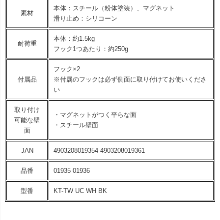
本体：スチール（粉体塗装）、マグネット
素材
滑り止め：シリコーン
本体：約1.5kg
耐荷重
フック1つあたり：約250g
フック×2
付属品
※付属のフックは必ず側面に取り付けてお使いくださ
い
取り付け
・マグネットがつく平らな面
可能な壁
・スチール壁面
面
JAN
4903208019354 4903208019361
品番
01935 01936
型番
KT-TW UC WH BK