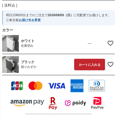
送料込
明日
15時00分
までのご注文で
2026/08/09（日）
に
宅配便
でお届けします。
東京都
お届け先を変更
カラー
ホワイト
—
在庫切れ
ブラック
カートに入れる
残りわずか