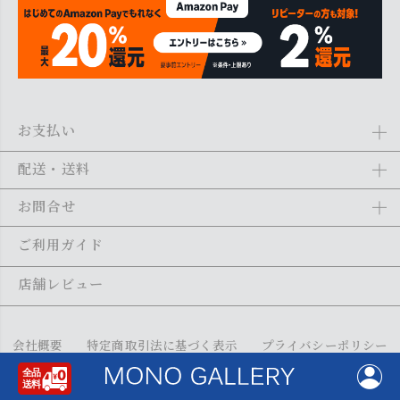
お支払い
Amazon Pay、クレジットカード、代金引換、あと払い(ペイディ)、銀
配送・送料
行振込がご利用になれます。詳しくは
ご利用ガイド
をご利用くださ
い。
全商品送料無料
(北海道・沖縄・離島を除く)
お問合せ
ご注文の翌日から1～2日営業日以内に発送いたします。ご注文の混雑
状況によって、多少前後する場合がございます。詳しくは
ご利用ガイ
メール：
shopping@monogallery.jp
ご利用ガイド
ド
をご利用ください。
TEL：
0120-155-545
(平日 9:00〜17:00)
メールの返信につきましては、1～2営業日以内にさせていただいてお
店舗レビュー
ります。
会社概要
特定商取引法に基づく表示
プライバシーポリシー
メルマガ配信停止
よくあるご質問