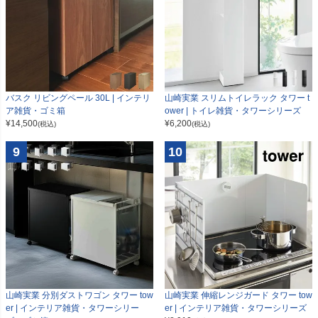
山崎実業 スリムトイレラック タワー t
バスク リビングペール 30L | インテリ
ower | トイレ雑貨・タワーシリーズ
ア雑貨・ゴミ箱
¥
6,200
¥
14,500
(税込)
(税込)
9
10
山崎実業 分別ダストワゴン タワー tow
山崎実業 伸縮レンジガード タワー tow
er | インテリア雑貨・タワーシリー
er | インテリア雑貨・タワーシリーズ