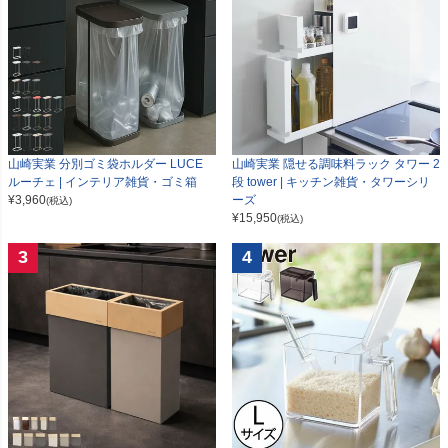
山崎実業 分別ゴミ袋ホルダー LUCE
山崎実業 隠せる調味料ラック タワー 2
ルーチェ | インテリア雑貨・ゴミ箱
段 tower | キッチン雑貨・タワーシリ
¥
3,960
ーズ
(税込)
¥
15,950
(税込)
3
4