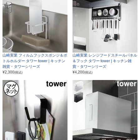
山崎実業 フィルムフックスポンジ＆ボ
山崎実業 レンジフードスチールパネル
トルホルダー タワー tower | キッチン
＆フック タワー tower | キッチン雑
雑貨・タワーシリーズ
貨・タワーシリーズ
¥
2,300
¥
4,200
(税込)
(税込)