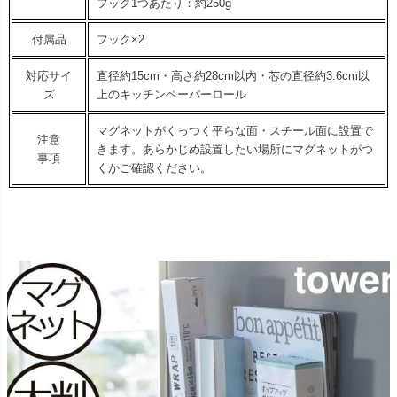
フック1つあたり：約250g
付属品
フック×2
対応サイ
直径約15cm・高さ約28cm以内・芯の直径約3.6cm以
ズ
上のキッチンペーパーロール
マグネットがくっつく平らな面・スチール面に設置で
注意
きます。あらかじめ設置したい場所にマグネットがつ
事項
くかご確認ください。