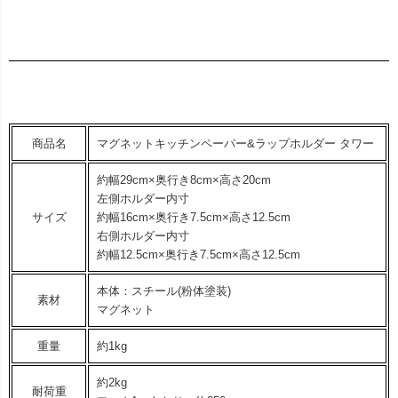
商品名
マグネットキッチンペーパー&ラップホルダー タワー
約幅29cm×奥行き8cm×高さ20cm
左側ホルダー内寸
サイズ
約幅16cm×奥行き7.5cm×高さ12.5cm
右側ホルダー内寸
約幅12.5cm×奥行き7.5cm×高さ12.5cm
本体：スチール(粉体塗装)
素材
マグネット
重量
約1kg
約2kg
耐荷重