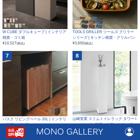
W CUBE ダブルキューブ | インテリア
TOOLS GRILLER ツールズ グリラー
雑貨・ゴミ箱
シリーズ | キッチン雑貨・グリルパン
¥
10,527
¥
3,650
(税込)
(税込)
7
8
山崎実業 スリムトイレラック タワー t
バスク リビングペール 30L | インテリ
ower | トイレ雑貨・タワーシリーズ
ア雑貨・ゴミ箱
¥
6,200
¥
14,500
(税込)
(税込)