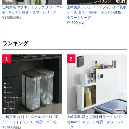
山崎実業 マグネットフック タワー tow
山崎実業 レンジフードフィルター収納
er | キッチン雑貨・タワーシリーズ
ケース タワー tower | キッチン雑貨・
¥
1,580
タワーシリーズ
(税込)
¥
4,300
(税込)
ランキング
1
2
山崎実業 分別ゴミ袋ホルダー LUCE
山崎実業 隠せる調味料ラック タワー 2
ルーチェ | インテリア雑貨・ゴミ箱
段 tower | キッチン雑貨・タワーシリ
¥
3,960
ーズ
(税込)