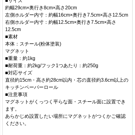
■サイズ
約幅29cm×奥行き8cm×高さ20cm
左側ホルダー内寸：約幅16cm×奥行き7.5cm×高さ12.5cm
右側ホルダー内寸：約幅12.5cm×奥行き7.5cm×高さ
12.5cm
■素材
本体：スチール(粉体塗装)
マグネット
■重量：約1kg
■耐荷重：約2kg/フック1つあたり：約250g
■対応サイズ
直径約15cm・高さ約28cm以内・芯の直径約3.6cm以上の
キッチンペーパーロール
■注意事項
マグネットがくっつく平らな面・スチール面に設置でき
ます。
あらかじめ設置したい場所にマグネットがつくかご確認
ください。