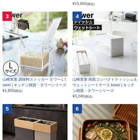
¥
15,950
(税込)
3
4
山崎実業 調味料ストッカー タワー L t
山崎実業 両面コンパクトティッシュ＆
ower | キッチン雑貨・タワーシリーズ
ウェットシートケース tower | キッチ
¥
1,650
ン雑貨・タワーシリーズ
(税込)
¥
3,240
(税込)
5
6