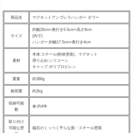
商品名
マグネットアンブレラハンガー タワー
約幅20cm×奥行き5.5cm×高さ9cm
サイズ
(内寸)
ハンガー:約幅17.5cm×奥行き4cm
本体:スチール(粉体塗装)、マグネット
素材
滑り止め:シリコーン
キャップ:ポリプロピレン
重量
約380g
耐荷重
約2kg
収納可能
傘:約4本
数
取り付け
可能な壁
磁石のくっつく平らな面・スチール壁面