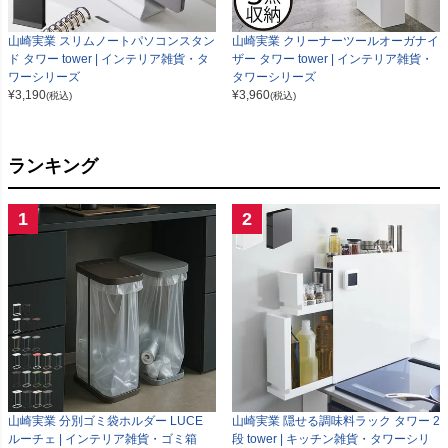
山崎実業 スリムノートパソコンスタン
山崎実業 クリーナーツールオーガナイ
ド タワー tower | インテリア雑貨・タ
ザー タワー tower | インテリア雑貨・
ワーシリーズ
タワーシリーズ
¥
3,190
¥
3,960
(税込)
(税込)
ランキング
1
2
山崎実業 分別ゴミ袋ホルダー LUCE
山崎実業 隠せる調味料ラック タワー 2
ルーチェ | インテリア雑貨・ゴミ箱
段 tower | キッチン雑貨・タワーシリ