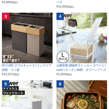
¥
3,960
ーズ
(税込)
¥
15,950
(税込)
3
4
W CUBE ダブルキューブ | インテリア
山崎実業 調味料ストッカー タワー L t
雑貨・ゴミ箱
ower | キッチン雑貨・タワーシリーズ
¥
10,527
¥
1,650
(税込)
(税込)
5
6