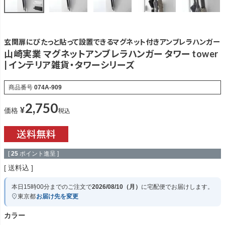
玄関扉にぴたっと貼って設置できるマグネット付きアンブレラハンガー
山崎実業 マグネットアンブレラハンガー タワー tower
| インテリア雑貨・タワーシリーズ
商品番号
074A-909
2,750
¥
税込
価格
[
25
ポイント進呈 ]
送料込
本日
15時00分
までのご注文で
2026/08/10（月）
に
宅配便
でお届けします。
東京都
お届け先を変更
カラー