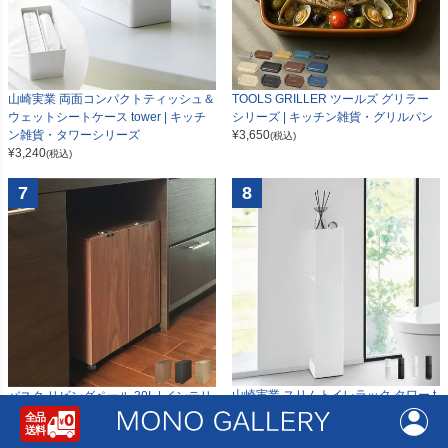
山崎実業 両面コンパクトティッシュ＆
TOOLS GRILLER ツールズ グリラー
ウェットシートケース tower | キッチ
シリーズ | キッチン雑貨・グリルパン
ン雑貨・タワーシリーズ
¥
3,650
(税込)
¥
3,240
(税込)
7
8
山崎実業 スリムトイレラック タワー t
バスク リビングペール 30L | インテリ
ower | トイレ雑貨・タワーシリーズ
ア雑貨・ゴミ箱
¥
6,200
¥
14,500
(税込)
(税込)