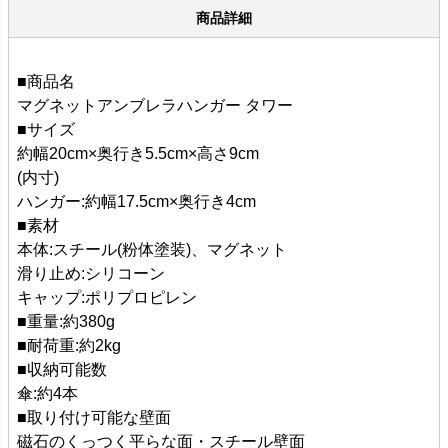
商品詳細
■商品名
マグネットアンブレラハンガー タワー
■サイズ
約幅20cm×奥行き5.5cm×高さ9cm
(内寸)
ハンガー:約幅17.5cm×奥行き4cm
■素材
本体:スチール(粉体塗装)、マグネット
滑り止め:シリコーン
キャップ:ポリプロピレン
■重量:約380g
■耐荷重:約2kg
■収納可能数
傘:約4本
■取り付け可能な壁面
磁石のくっつく平らな面・スチール壁面