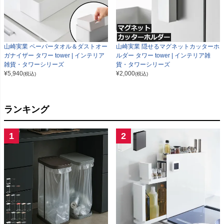
山崎実業 ペーパータオル＆ダストオー
山崎実業 隠せるマグネットカッターホ
ガナイザー タワー tower | インテリア
ルダー タワー tower | インテリア雑
雑貨・タワーシリーズ
貨・タワーシリーズ
¥
5,940
¥
2,000
(税込)
(税込)
ランキング
1
2