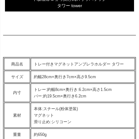
タワー tower
商品名
トレー付きマグネットアンブレラホルダー タワー
サイズ
約幅28cm×奥行き7cm×高さ9.5cm
トレー:約幅8cm×奥行き:6.2cm×高さ1.5cm
内寸
バー:約19.5cm×奥行き6.2cm
本体:スチール(粉体塗装)
素材
マグネット
滑り止め:シリコーン
重量
約650g