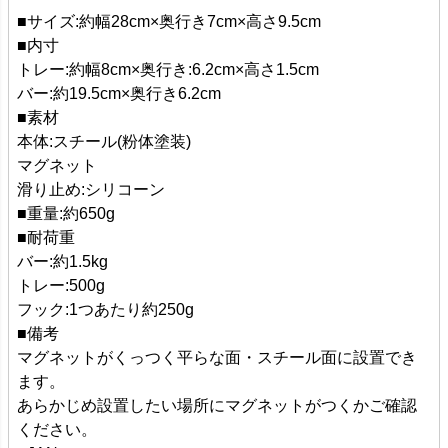
■サイズ:約幅28cm×奥行き7cm×高さ9.5cm
■内寸
トレー:約幅8cm×奥行き:6.2cm×高さ1.5cm
バー:約19.5cm×奥行き6.2cm
■素材
本体:スチール(粉体塗装)
マグネット
滑り止め:シリコーン
■重量:約650g
■耐荷重
バー:約1.5kg
トレー:500g
フック:1つあたり約250g
■備考
マグネットがくっつく平らな面・スチール面に設置でき
ます。
あらかじめ設置したい場所にマグネットがつくかご確認
ください。