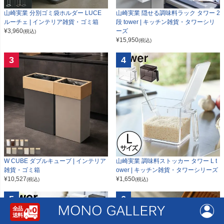
山崎実業 分別ゴミ袋ホルダー LUCE
山崎実業 隠せる調味料ラック タワー 2
ルーチェ | インテリア雑貨・ゴミ箱
段 tower | キッチン雑貨・タワーシリ
¥
3,960
ーズ
(税込)
¥
15,950
(税込)
3
4
W CUBE ダブルキューブ | インテリア
山崎実業 調味料ストッカー タワー L t
雑貨・ゴミ箱
ower | キッチン雑貨・タワーシリーズ
¥
10,527
¥
1,650
(税込)
(税込)
5
6