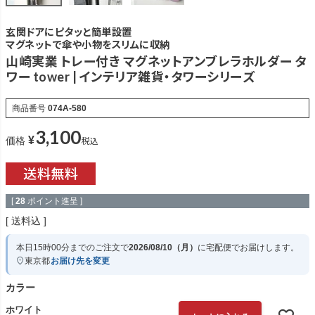
玄関ドアにピタッと簡単設置
マグネットで傘や小物をスリムに収納
山崎実業 トレー付き マグネットアンブレラホルダー タ
ワー tower | インテリア雑貨・タワーシリーズ
商品番号
074A-580
3,100
¥
税込
価格
[
28
ポイント進呈 ]
送料込
本日
15時00分
までのご注文で
2026/08/10（月）
に
宅配便
でお届けします。
東京都
お届け先を変更
カラー
ホワイト