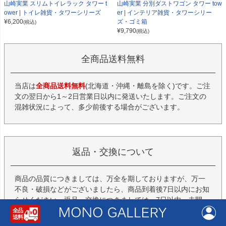
山崎実業 スリムトイレラック タワー t
山崎実業 分別ダストワゴン タワー tow
ower | トイレ雑貨・タワーシリーズ
er | インテリア雑貨・タワーシリー
¥
6,200
ズ・ゴミ箱
(税込)
¥
9,790
(税込)
全商品送料無料
当店は
全商品送料無料
(北海道・沖縄・離島を除く)です。ご注
文の翌日から1～2日営業日以内に発送いたします。ご注文の
混雑状況によって、多少前後する場合がございます。
返品・交換について
商品の品質につきましては、万全を期しておりますが、万一
不良・破損などがございましたら、商品到着後7日以内にお知
らせください。返品・交換につきましては、7日以内、未開
封・未使用に限り可能です。