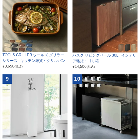
TOOLS GRILLER ツールズ グリラー
バスク リビングペール 30L | インテリ
シリーズ | キッチン雑貨・グリルパン
ア雑貨・ゴミ箱
¥
3,650
¥
14,500
(税込)
(税込)
9
10