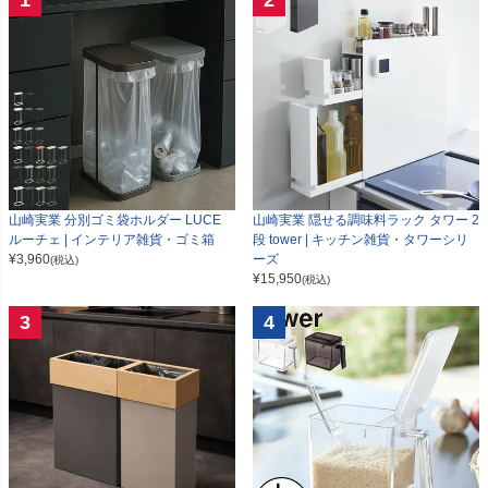
山崎実業 分別ゴミ袋ホルダー LUCE
山崎実業 隠せる調味料ラック タワー 2
ルーチェ | インテリア雑貨・ゴミ箱
段 tower | キッチン雑貨・タワーシリ
¥
3,960
ーズ
(税込)
¥
15,950
(税込)
3
4