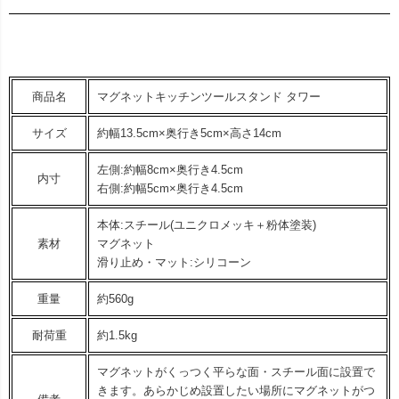
商品名
マグネットキッチンツールスタンド タワー
サイズ
約幅13.5cm×奥行き5cm×高さ14cm
左側:約幅8cm×奥行き4.5cm
内寸
右側:約幅5cm×奥行き4.5cm
本体:スチール(ユニクロメッキ＋粉体塗装)
素材
マグネット
滑り止め・マット:シリコーン
重量
約560g
耐荷重
約1.5kg
マグネットがくっつく平らな面・スチール面に設置で
きます。あらかじめ設置したい場所にマグネットがつ