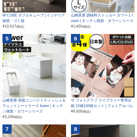
W CUBE ダブルキューブ | インテリア
山崎実業 調味料ストッカー タワー L t
雑貨・ゴミ箱
ower | キッチン雑貨・タワーシリーズ
¥
10,527
¥
1,650
(税込)
(税込)
5
6
山崎実業 両面コンパクトティッシュ＆
ザ フォトグラフ ライブラリー専用台
ウェットシートケース tower | キッチ
紙 10個100枚セット | フォトアルバム
ン雑貨・タワーシリーズ
¥
6,600
(税込)
¥
3,240
(税込)
7
8