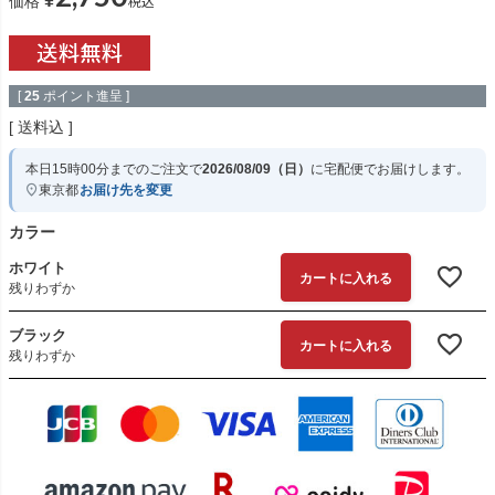
¥
税込
価格
[
25
ポイント進呈 ]
送料込
本日
15時00分
までのご注文で
2026/08/09（日）
に
宅配便
でお届けします。
東京都
お届け先を変更
カラー
ホワイト
カートに入れる
残りわずか
ブラック
カートに入れる
残りわずか