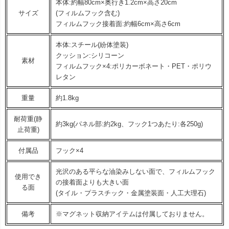
本体:約幅80cm×奥行き1.2cm×高さ20cm
サイズ
(フィルムフック含む)
フィルムフック接着面:約幅6cm×高さ6cm
本体:スチール(紛体塗装)
クッション:シリコーン
素材
フィルムフック×4:ポリカーボネート・PET・ポリウ
レタン
重量
約1.8kg
耐荷重(静
約3kg(パネル部:約2kg、フック1つあたり:各250g)
止荷重)
付属品
フック×4
光沢のある平らな油染みしない面で、フィルムフック
使用でき
の接着面よりも大きい面
る面
(タイル・プラスチック・金属塗装面・人工大理石)
備考
※マグネット収納アイテムは付属しておりません。