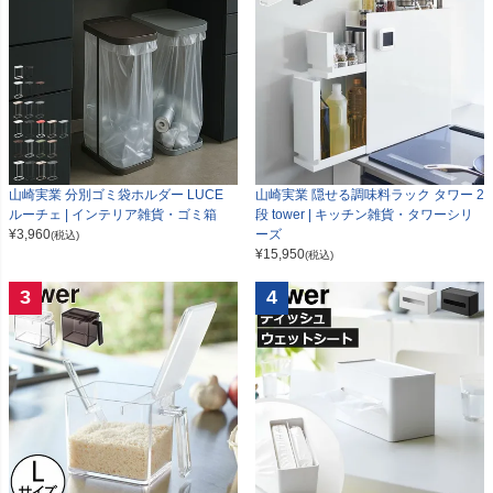
山崎実業 分別ゴミ袋ホルダー LUCE
山崎実業 隠せる調味料ラック タワー 2
ルーチェ | インテリア雑貨・ゴミ箱
段 tower | キッチン雑貨・タワーシリ
¥
3,960
ーズ
(税込)
¥
15,950
(税込)
3
4