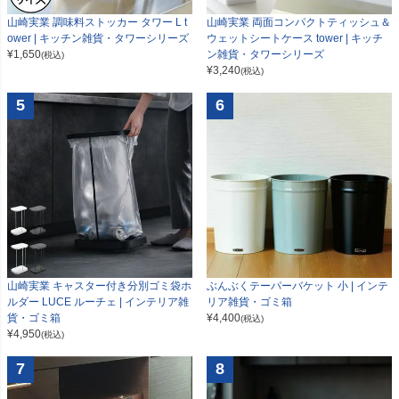
山崎実業 調味料ストッカー タワー L t
山崎実業 両面コンパクトティッシュ＆
ower | キッチン雑貨・タワーシリーズ
ウェットシートケース tower | キッチ
¥
1,650
ン雑貨・タワーシリーズ
(税込)
¥
3,240
(税込)
5
6
山崎実業 キャスター付き分別ゴミ袋ホ
ぶんぶくテーパーバケット 小 | インテ
ルダー LUCE ルーチェ | インテリア雑
リア雑貨・ゴミ箱
貨・ゴミ箱
¥
4,400
(税込)
¥
4,950
(税込)
7
8