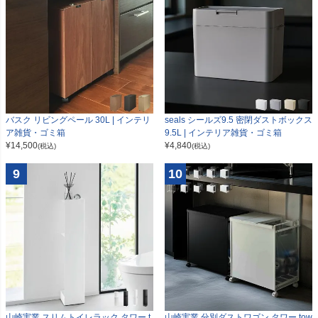
seals シールズ9.5 密閉ダストボックス
バスク リビングペール 30L | インテリ
9.5L | インテリア雑貨・ゴミ箱
ア雑貨・ゴミ箱
¥
4,840
¥
14,500
(税込)
(税込)
9
10
山崎実業 スリムトイレラック タワー t
山崎実業 分別ダストワゴン タワー tow