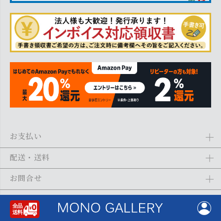
お支払い
Amazon Pay、クレジットカード、代金引換、あと払い(ペイディ)、銀
配送・送料
行振込がご利用になれます。詳しくは
ご利用ガイド
をご利用くださ
い。
全商品送料無料
(北海道・沖縄・離島を除く)
お問合せ
ご注文の翌日から1～2日営業日以内に発送いたします。ご注文の混雑
状況によって、多少前後する場合がございます。詳しくは
ご利用ガイ
メール：
shopping@monogallery.jp
ご利用ガイド
ド
をご利用ください。
TEL：
0120-155-545
(平日 9:00〜17:00)
メールの返信につきましては、1～2営業日以内にさせていただいてお