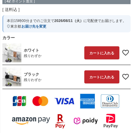
[
42
ポイント進呈 ]
送料込
本日
15時00分
までのご注文で
2026/08/11（火）
に
宅配便
でお届けします。
東京都
お届け先を変更
カラー
ホワイト
カートに入れる
残りわずか
ブラック
カートに入れる
残りわずか