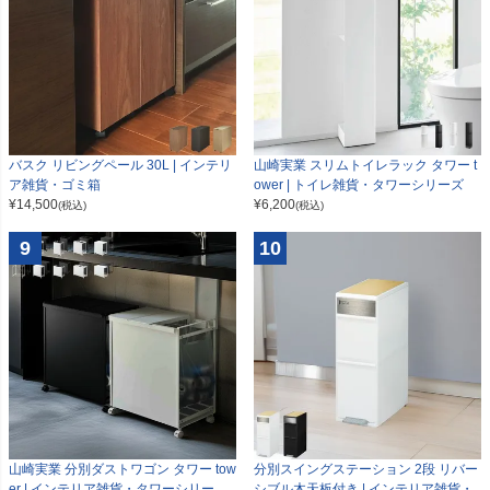
山崎実業 スリムトイレラック タワー t
バスク リビングペール 30L | インテリ
ower | トイレ雑貨・タワーシリーズ
ア雑貨・ゴミ箱
¥
6,200
¥
14,500
(税込)
(税込)
9
10
山崎実業 分別ダストワゴン タワー tow
分別スイングステーション 2段 リバー
er | インテリア雑貨・タワーシリー
シブル木天板付き | インテリア雑貨・