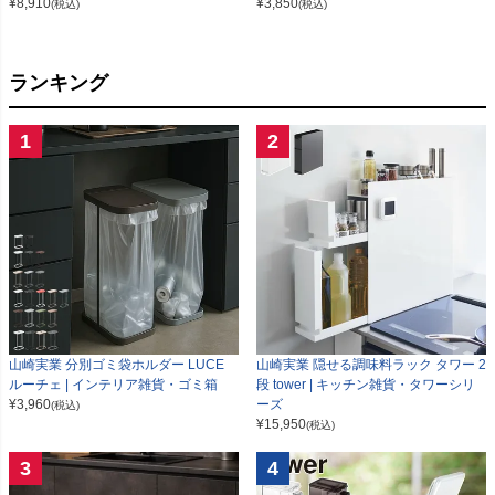
¥
8,910
¥
3,850
(税込)
(税込)
ランキング
1
2
山崎実業 分別ゴミ袋ホルダー LUCE
山崎実業 隠せる調味料ラック タワー 2
ルーチェ | インテリア雑貨・ゴミ箱
段 tower | キッチン雑貨・タワーシリ
¥
3,960
ーズ
(税込)
¥
15,950
(税込)
3
4