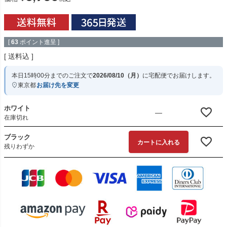
[
63
ポイント進呈 ]
送料込
本日
15時00分
までのご注文で
2026/08/10（月）
に
宅配便
でお届けします。
東京都
お届け先を変更
ホワイト
—
在庫切れ
ブラック
カートに入れる
残りわずか