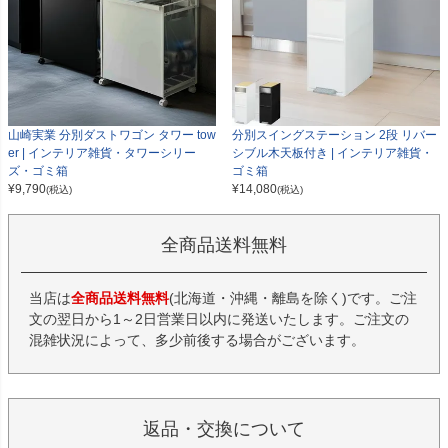
山崎実業 分別ダストワゴン タワー tow
分別スイングステーション 2段 リバー
er | インテリア雑貨・タワーシリー
シブル木天板付き | インテリア雑貨・
ズ・ゴミ箱
ゴミ箱
¥
9,790
¥
14,080
(税込)
(税込)
全商品送料無料
当店は
全商品送料無料
(北海道・沖縄・離島を除く)です。ご注
文の翌日から1～2日営業日以内に発送いたします。ご注文の
混雑状況によって、多少前後する場合がございます。
返品・交換について