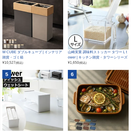
W CUBE ダブルキューブ | インテリア
山崎実業 調味料ストッカー タワー L t
雑貨・ゴミ箱
ower | キッチン雑貨・タワーシリーズ
¥
10,527
¥
1,650
(税込)
(税込)
5
6