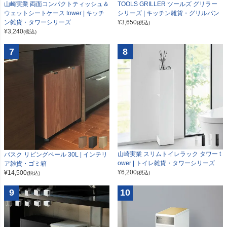
山崎実業 両面コンパクトティッシュ＆
TOOLS GRILLER ツールズ グリラー
ウェットシートケース tower | キッチ
シリーズ | キッチン雑貨・グリルパン
ン雑貨・タワーシリーズ
¥
3,650
(税込)
¥
3,240
(税込)
7
8
山崎実業 スリムトイレラック タワー t
バスク リビングペール 30L | インテリ
ower | トイレ雑貨・タワーシリーズ
ア雑貨・ゴミ箱
¥
6,200
¥
14,500
(税込)
(税込)
9
10