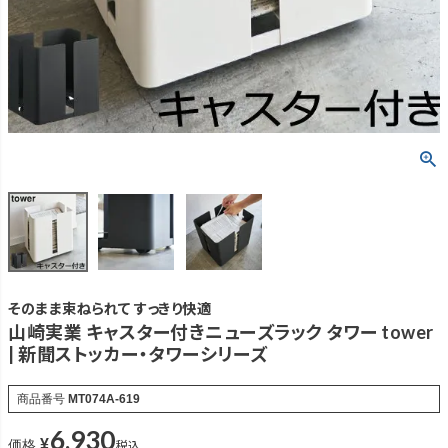
そのまま束ねられて すっきり快適
山崎実業 キャスター付きニューズラック タワー tower
| 新聞ストッカー・タワーシリーズ
商品番号
MT074A-619
6,930
¥
税込
価格