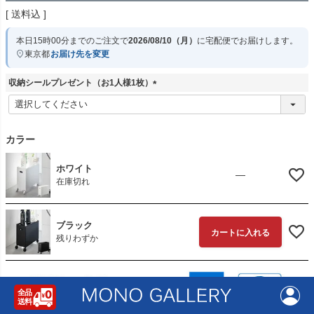
送料込
本日
15時00分
までのご注文で
2026/08/10（月）
に
宅配便
でお届けします。
東京都
お届け先を変更
収納シールプレゼント（お1人様1枚）
(
必
須
)
カラー
ホワイト
—
在庫切れ
ブラック
カートに入れる
残りわずか