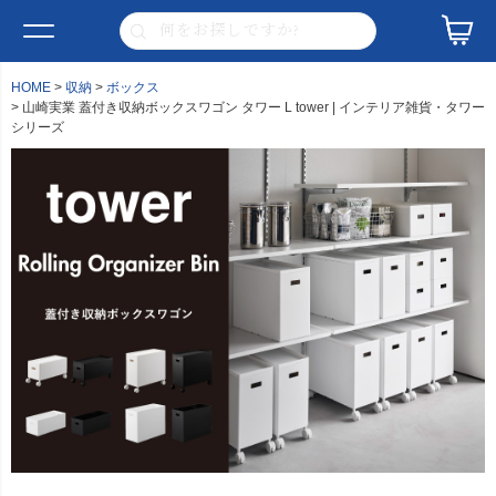
HOME
収納
ボックス
山崎実業 蓋付き収納ボックスワゴン タワー L tower | インテリア雑貨・タワー
シリーズ