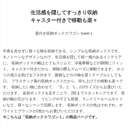
生活感を隠してすっきり収納
キャスター付きで移動も楽々
蓋付き収納ボックスワゴン tower L
中身を見せずに様々な物を収納できる、シンプルな収納ボックスです。
モノトーンなデザインなので、生活感を隠して統一感のあるインテリア
に。 収納ボックスの幅はとてもスリムで、冷蔵庫横などの隙間にフィッ
ト。 キャスター付きだから、掃除の際もスムーズに移動できます。 ホコ
リの侵入を防げるフタ付きで、眼鏡などの小物を置くテーブルとしても
◎。 プラスチック製の収納ボックスだから、持ち上げての移動も楽々で
す。 収納したい物に合わせて、「S」と「L」の2サイズからお選びいた
だけます。 追加ボックスを足すことで、2段までスタッキングできて、収
納の幅が広がります。 リビングや子ども部屋、ランドリールームやトイ
レなど、様々なシーンで活躍します。 収納ボックスの色はそれぞれ、ホ
ワイトとブラックの2色からお選びいただけます。
※こちらは「収納ボックスワゴン L」の商品ページです。