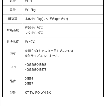
容量
約12L
重量
約1.2kg
耐荷重
本体:約10kg(フタ:約3kgも含む)
容器:約160℃
耐熱温度
フタ:約140℃
耐冷温度
約-40℃
※組立式(キャスター差し込みのみ)
備考
※Mサイズはありません。
4903208045568
JAN
4903208045575
04556
品番
04557
型番
KT-TW RO WH BK