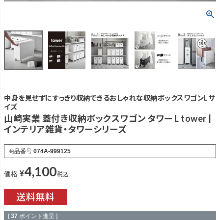
中身を見せずにすっきり収納できるおしゃれな収納ボックスワゴンLサ
イズ
山崎実業 蓋付き収納ボックスワゴン タワー L tower |
インテリア雑貨・タワーシリーズ
商品番号
074A-999125
4,100
¥
税込
価格
[
37
ポイント進呈 ]