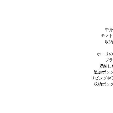
中身
モノト
収納
ホコリの
プラ
収納し
追加ボッ
リビングや
収納ボッ