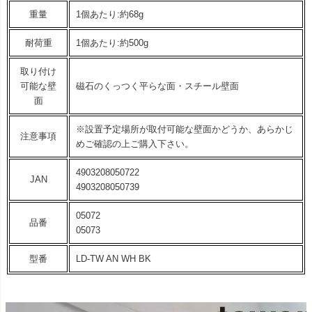
重量
1個あたり:約68g
耐荷重
1個あたり:約500g
取り付け
可能な壁
磁石のくっつく平らな面・スチール壁面
面
※設置予定場所が取付可能な壁面かどうか、あらかじ
注意事項
めご確認の上ご購入下さい。
4903208050722
JAN
4903208050739
05072
品番
05073
型番
LD-TW AN WH BK