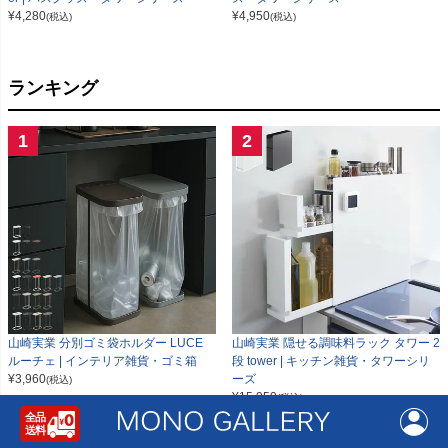
¥
4,280
¥
4,950
(税込)
(税込)
ランキング
1
2
山崎実業 分別ゴミ袋ホルダー LUCE
山崎実業 隠せる調味料ラック タワー 2
ルーチェ | インテリア雑貨・ゴミ箱
段 tower | キッチン雑貨・タワーシリ
¥
3,960
ーズ
(税込)
¥
15,950
(税込)
3
4