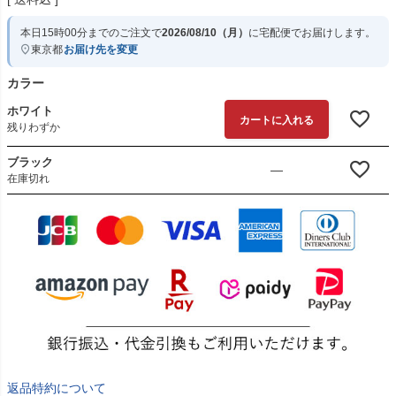
本日
15時00分
までのご注文で
2026/08/10（月）
に
宅配便
でお届けします。
東京都
お届け先を変更
カラー
ホワイト
カートに入れる
残りわずか
ブラック
—
在庫切れ
返品特約について