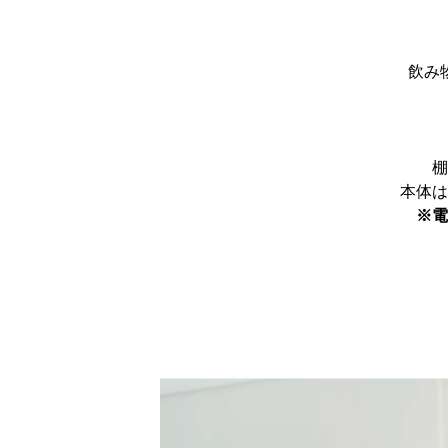
飲み
棚
本体は
※電