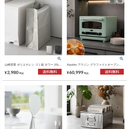
山崎実業 ポリエチレン ゴミ箱 タワー 20L
Aladdin アラジン グラファイトオーブンレ
tower | インテリア雑貨・タワーシリーズ・
ンジ AEM-G14A | キッチン家電・オーブン
2,980
60,999
ゴミ箱
レンジ
¥
¥
税込
税込