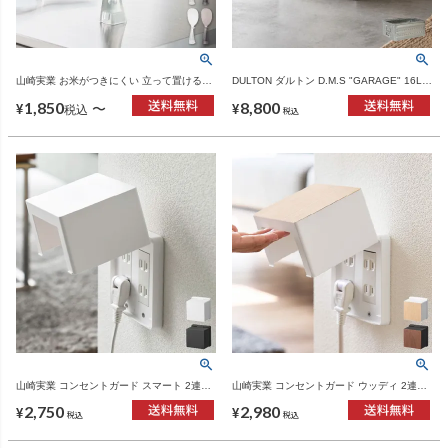
山崎実業 お米がつきにくい 立って置けるし
DULTON ダルトン D.M.S "GARAGE" 16L
ゃもじ タワー tower | キッチン雑貨・タワー
GALVANIZED | インテリア雑貨・収納ボッ
1,850
8,800
シリーズ
クス
〜
¥
¥
税込
税込
山崎実業 コンセントガード スマート 2連6
山崎実業 コンセントガード ウッディ 2連6
コ用 smart | インテリア雑貨・スマートシリ
コ用 WOODY | インテリア雑貨・ウッディ
2,750
2,980
ーズ
シリーズ
¥
¥
税込
税込