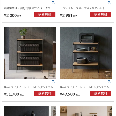
山崎実業 引っ掛け 水切りワイパー タワー S
トランクカーゴ ルーフキャリアベルト | イ
tower | バスグッズ・タワーシリーズ
ンテリア雑貨
2,300
2,981
¥
¥
税込
税込
like-it ライクイット シェルビングシステム
like-it ライクイット シェルビングシステム
450LL | インテリア雑貨・家具
450SL | インテリア雑貨・家具
51,700
49,500
¥
¥
税込
税込