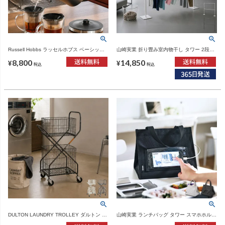
Russell Hobbs ラッセルホブス ベーシック
山崎実業 折り畳み室内物干し タワー 2段
ケトル プラス 7014JP | キッチン家電・電
tower | 室内物干し・タワーシリーズ
8,800
14,850
気ケトル
¥
¥
税込
税込
DULTON LAUNDRY TROLLEY ダルトン ラ
山崎実業 ランチバッグ タワー スマホホルダ
ンドリー トロリー | バスグッズ・ランドリ
ー付き tower | キッチン雑貨・タワーシリー