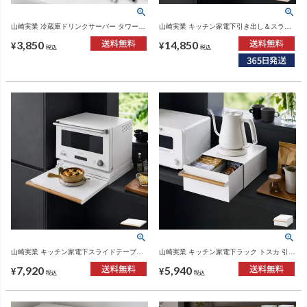
山崎実業 冷蔵庫ドリンクサーバー タワー
山崎実業 キッチン家電下引き出し＆スライ
1.8L スタンド付き tower | キッチン雑貨・
ドテーブル トスカ tosca | キッチン雑貨・ト
3,850
14,850
タワーシリーズ
スカシリーズ
¥
¥
税込
税込
山崎実業 キッチン家電下スライドテーブル
山崎実業 キッチン家電下ラック トスカ 引き
トスカ tosca | キッチン雑貨・トスカシリー
出し付き tosca | キッチン雑貨・トスカシリ
7,920
5,940
ズ
ーズ
¥
¥
税込
税込