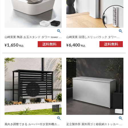
山崎実業 陶器 お玉スタンド タワー tower |
山崎実業 目隠しスリッパラック タワー
キッチン雑貨・タワーシリーズ
tower | インテリア雑貨・タワーシリーズ
1,650
6,400
¥
¥
税込
税込
風向き調整できる ルーバー付き室外機カバ
足立製作所 屋外用ゴミ箱収納ストッカー 幅
ー 大型タイプ | ガーデン・室外機カバー
109 | インテリア雑貨・ゴミ箱