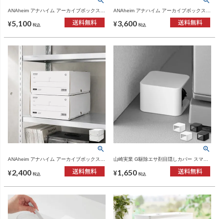
ANAheim アナハイム アーカイブボックス 3
ANAheim アナハイム アーカイブボックス 2
セット(6個入り) | インテリア雑貨・収納
セット(4個入り) | インテリア雑貨・収納
5,100
3,600
¥
¥
税込
税込
ANAheim アナハイム アーカイブボックス 1
山崎実業 G駆除エサ剤目隠しカバー スマー
セット(2個入り) | インテリア雑貨・収納
ト 2個組 smart | インテリア雑貨・スマート
2,400
1,650
シリーズ
¥
¥
税込
税込