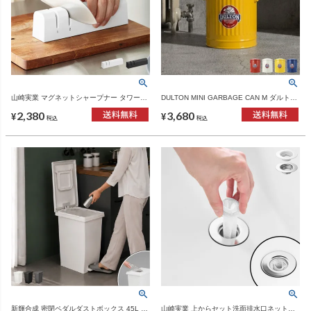
山崎実業 マグネットシャープナー タワー
DULTON MINI GARBAGE CAN M ダルトン
tower | キッチン雑貨・タワーシリーズ
ミニ ガベージカン M | インテリア雑貨・ゴ
2,380
3,680
ミ箱
¥
¥
税込
税込
新輝合成 密閉ペダルダストボックス 45L 3
山崎実業 上からセット洗面排水口ネットホ