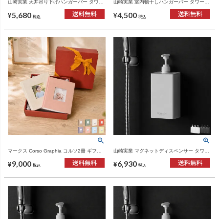
山崎実業 天井吊り下げハンガーバー タワー
山崎実業 室内物干しハンガーバー タワー
W90 tower | 室内物干し・タワーシリーズ
W90 ダクトレール用 tower | バスグッズ・
5,680
4,500
タワーシリーズ
¥
¥
税込
税込
マークス Corso Graphia コルソ2冊 ギフト
山崎実業 マグネットディスペンサー タワー
セット | フォトアルバム
850mL 3点セット tower | バスグッズ・タワ
9,000
6,930
ーシリーズ
¥
¥
税込
税込