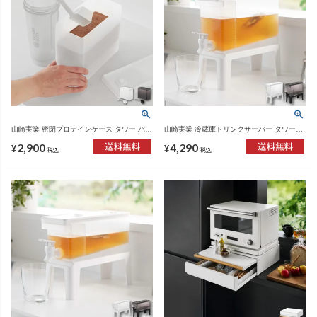
山崎実業 密閉プロテインケース タワー バル
山崎実業 冷蔵庫ドリンクサーバー タワー
ブ付き tower | キッチン雑貨・タワーシリー
2.8L スタンド付き tower | キッチン雑貨・
2,900
4,290
ズ
タワーシリーズ
¥
¥
税込
税込