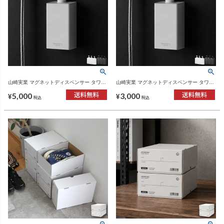
山崎実業 マグネットディスペンサー タワー
山崎実業 マグネットディスペンサー タワー
850mL 2点セット tower | バスグッズ・タワ
850mL tower | バスグッズ・タワーシリーズ
5,000
3,000
ーシリーズ
¥
¥
税込
税込