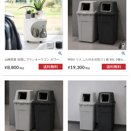
山崎実業 目隠しプランターワゴン タワー
RISU リス ふた付き分別ゴミ箱 90L 2個セッ
tower | インテリア雑貨・タワーシリーズ
ト | インテリア雑貨・ゴミ箱
8,800
19,300
¥
¥
税込
税込