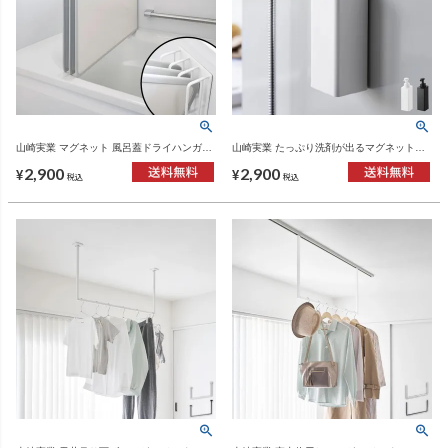
山崎実業 マグネット 風呂蓋ドライハンガー
山崎実業 たっぷり洗剤が出るマグネットデ
タワー 断熱タイプ対応 tower | バスグッズ・
ィスペンサー タワー 泡タイプ tower | バス
2,900
2,900
タワーシリーズ
グッズ・タワーシリーズ
¥
¥
税込
税込