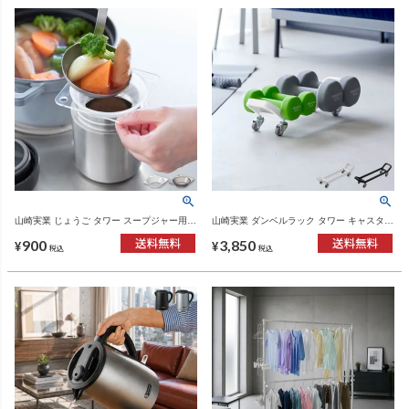
山崎実業 じょうご タワー スープジャー用
山崎実業 ダンベルラック タワー キャスター
tower | キッチン雑貨・タワーシリーズ
付き tower | インテリア雑貨・タワーシリー
900
3,850
ズ
¥
¥
税込
税込