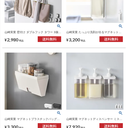
山崎実業 壁付け ダブルフック タワー 3個組
山崎実業 たっぷり洗剤が出るマグネットデ
tower | インテリア雑貨・タワーシリーズ
ィスペンサー ミスト 泡タイプ MIST | バス
2,980
3,200
グッズ・ディスペンサー
¥
¥
税込
税込
山崎実業 マグネットプラスチックバッグケ
山崎実業 マグネットディスペンサー ミスト
ース タワー トレー付き tower | キッチン雑
850mL 3点セット MIST | バスグッズ・ディ
3,300
7,920
貨・タワーシリーズ
スペンサー
¥
¥
税込
税込