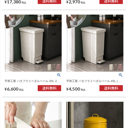
17,380
2,970
ー収納
ズ
¥
¥
税込
税込
平和工業 バタフライペダルペール 45L 2個
平和工業 バタフライペダルペール 45L | イ
セット | インテリア雑貨・ゴミ箱
ンテリア雑貨・ゴミ箱
6,600
4,500
¥
¥
税込
税込