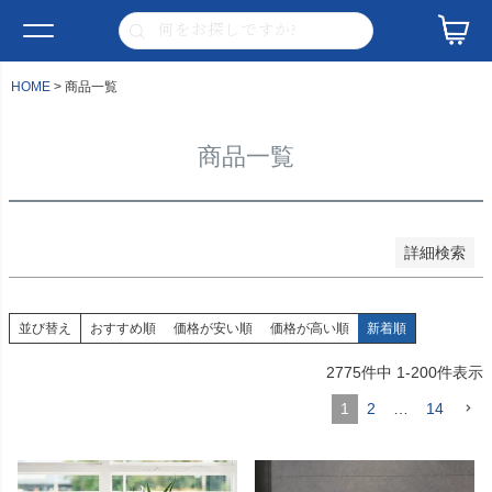
並び順
新着順
登録順
価格が安い順
HOME
商品一覧
価格が高い順
優先度順
レビュー順
商品一覧
キーワードヒット順
検索
詳細検索
並び替え
おすすめ順
価格が安い順
価格が高い順
新着順
2775
件中
1
-
200
件表示
1
2
…
14