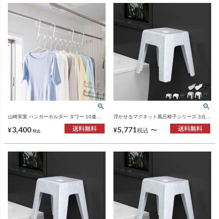
山崎実業 ハンガーホルダー タワー 10連
浮かせるマグネット風呂椅子シリーズ 3点セ
tower | 室内物干し・タワーシリーズ
ット | バスグッズ・風呂椅子
3,400
5,771
〜
¥
¥
税込
税込