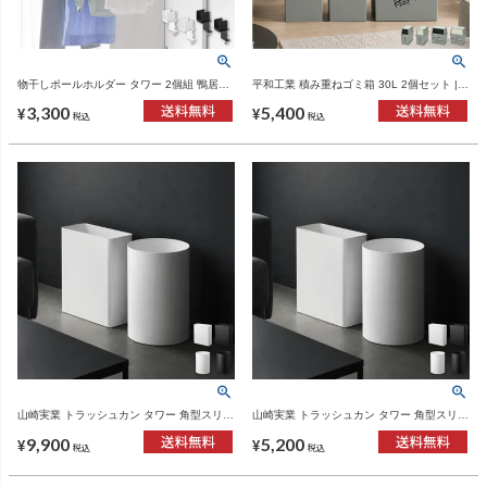
物干しポールホルダー タワー 2個組 鴨居コ
平和工業 積み重ねゴミ箱 30L 2個セット |
ーナー用 tower | バスグッズ・タワーシリー
インテリア雑貨・ゴミ箱
3,300
5,400
ズ
¥
¥
税込
税込
山崎実業 トラッシュカン タワー 角型スリム
山崎実業 トラッシュカン タワー 角型スリム
10L 丸型13L 2個セット tower | インテリア
10L 丸型13L tower | インテリア雑貨・タワ
9,900
5,200
雑貨・タワーシリーズ・ゴミ箱
ーシリーズ・ゴミ箱
¥
¥
税込
税込