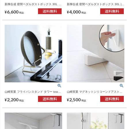
新輝合成 密閉ペダルダストボックス 30L 2
新輝合成 密閉ペダルダストボックス 30L |
個セット | インテリア雑貨・ゴミ箱
インテリア雑貨・ゴミ箱
6,600
4,000
¥
¥
税込
税込
山崎実業 フライパンスタンド タワー tower |
山崎実業 マグネットシリコーンドアストッ
キッチン雑貨・タワーシリーズ
パー タワー tower | インテリア雑貨・タワー
2,200
2,500
シリーズ
¥
¥
税込
税込