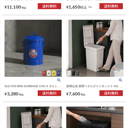
個セット | インテリア雑貨・ゴミ箱
ルダー タワー tower | バスグッズ・タワーシ
11,100
1,650
リーズ
〜
¥
¥
税込
税込
DULTON MINI GARBAGE CAN S ダルトン
新輝合成 密閉ペダルダストボックス 45L 2
ミニ ガベージカン S | インテリア雑貨・ゴ
個セット | インテリア雑貨・ゴミ箱
3,280
7,600
ミ箱
¥
¥
税込
税込