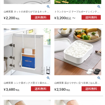
山崎実業 ネットの水切りができるキッチン
トランクカーゴ テーブルボード | インテリ
排水口ネットホルダー タワー tower | キッチ
ア雑貨
2,200
3,200
ン雑貨・タワーシリーズ
〜
¥
¥
税込
税込
山崎実業 シンク扉ボックス型ゴミ袋ホルダ
山崎実業 温まりやすい立つ冷凍ごはん容器
ー タワー tower | キッチン雑貨・タワーシリ
タワー L 2個組 tower | キッチン雑貨・タワ
3,680
2,580
ーズ
ーシリーズ
¥
¥
税込
税込