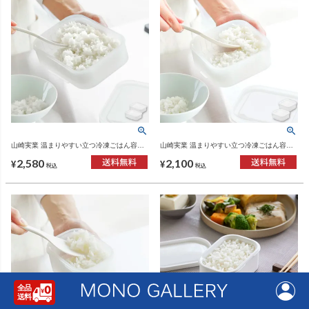
山崎実業 温まりやすい立つ冷凍ごはん容器
山崎実業 温まりやすい立つ冷凍ごはん容器
タワー L 2個組 クリア tower | キッチン雑
タワー 一膳 2個組 クリア tower | キッチン
2,580
2,100
貨・タワーシリーズ
雑貨・タワーシリーズ
¥
¥
税込
税込