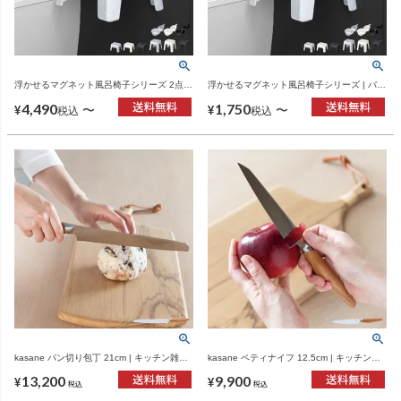
浮かせるマグネット風呂椅子シリーズ 2点セ
浮かせるマグネット風呂椅子シリーズ | バス
ット | バスグッズ・風呂椅子
グッズ・風呂椅子
4,490
1,750
〜
〜
¥
¥
税込
税込
kasane パン切り包丁 21cm | キッチン雑
kasane ペティナイフ 12.5cm | キッチン雑
貨・包丁
貨・包丁
13,200
9,900
¥
¥
税込
税込