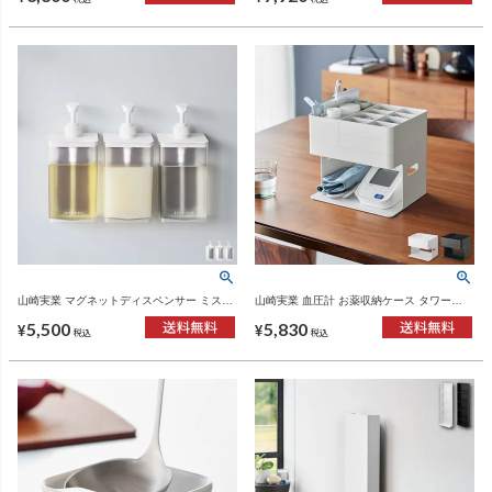
山崎実業 マグネットディスペンサー ミスト
山崎実業 血圧計 お薬収納ケース タワー
850mL 2点セット MIST | バスグッズ・ディ
tower | インテリア雑貨・タワーシリーズ
5,500
5,830
スペンサー
¥
¥
税込
税込