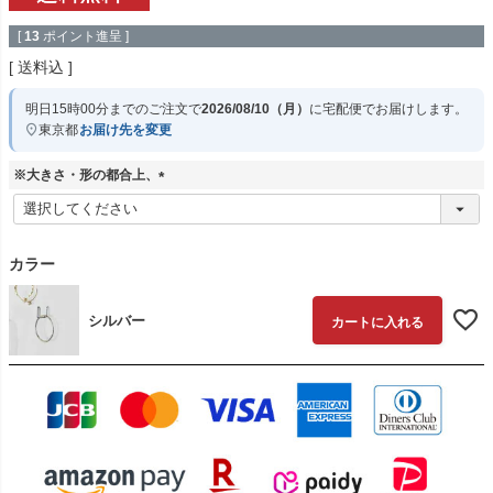
[
13
ポイント進呈 ]
送料込
明日
15時00分
までのご注文で
2026/08/10（月）
に
宅配便
でお届けします。
東京都
お届け先を変更
※大きさ・形の都合上、
(
必
須
)
カラー
シルバー
カートに入れる