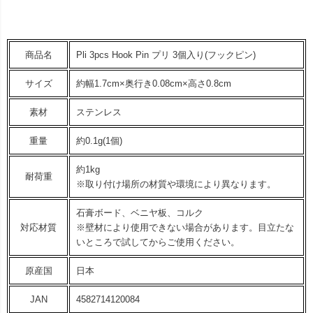
商品名
Pli 3pcs Hook Pin プリ 3個入り(フックピン)
サイズ
約幅1.7cm×奥行き0.08cm×高さ0.8cm
素材
ステンレス
重量
約0.1g(1個)
約1kg
耐荷重
※取り付け場所の材質や環境により異なります。
石膏ボード、ベニヤ板、コルク
対応材質
※壁材により使用できない場合があります。目立たな
いところで試してからご使用ください。
原産国
日本
JAN
4582714120084