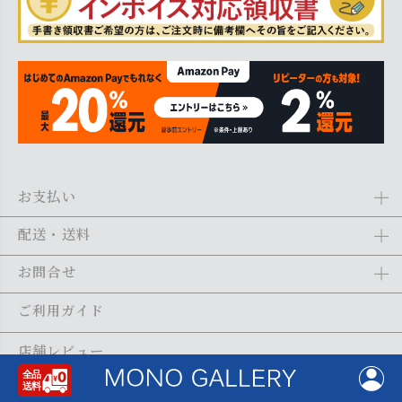
お支払い
Amazon Pay、クレジットカード、代金引換、あと払い(ペイディ)、銀
配送・送料
行振込がご利用になれます。詳しくは
ご利用ガイド
をご利用くださ
い。
全商品送料無料
(北海道・沖縄・離島を除く)
お問合せ
ご注文の翌日から1～2日営業日以内に発送いたします。ご注文の混雑
状況によって、多少前後する場合がございます。詳しくは
ご利用ガイ
メール：
shopping@monogallery.jp
ご利用ガイド
ド
をご利用ください。
TEL：
0120-155-545
(平日 9:00〜17:00)
メールの返信につきましては、1～2営業日以内にさせていただいてお
店舗レビュー
ります。