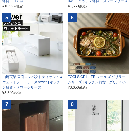
雑貨・ゴミ箱
ower | キッチン雑貨・タワーシリーズ
¥
10,527
¥
1,650
(税込)
(税込)
5
6
山崎実業 両面コンパクトティッシュ＆
TOOLS GRILLER ツールズ グリラー
ウェットシートケース tower | キッチ
シリーズ | キッチン雑貨・グリルパン
ン雑貨・タワーシリーズ
¥
3,650
(税込)
¥
3,240
(税込)
7
8