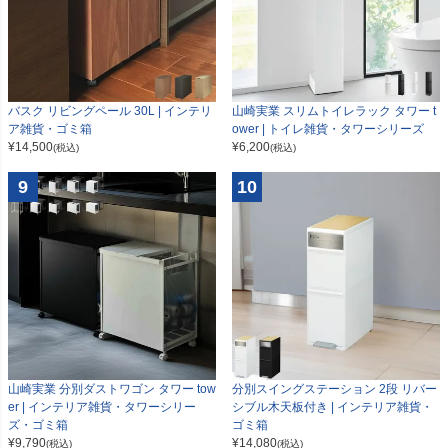
山崎実業 スリムトイレラック タワー t
バスク リビングペール 30L | インテリ
ower | トイレ雑貨・タワーシリーズ
ア雑貨・ゴミ箱
¥
6,200
¥
14,500
(税込)
(税込)
9
10
山崎実業 分別ダストワゴン タワー tow
分別スイングステーション 2段 リバー
er | インテリア雑貨・タワーシリー
シブル木天板付き | インテリア雑貨・
ズ・ゴミ箱
ゴミ箱
¥
9,790
¥
14,080
(税込)
(税込)