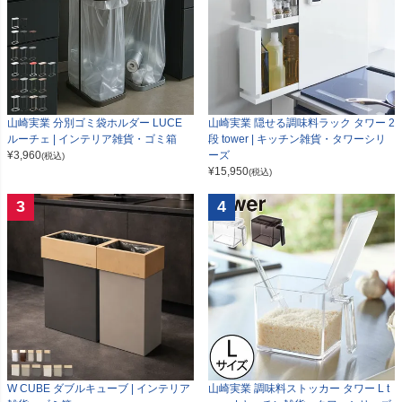
山崎実業 分別ゴミ袋ホルダー LUCE
山崎実業 隠せる調味料ラック タワー 2
ルーチェ | インテリア雑貨・ゴミ箱
段 tower | キッチン雑貨・タワーシリ
¥
3,960
ーズ
(税込)
¥
15,950
(税込)
3
4
W CUBE ダブルキューブ | インテリア
山崎実業 調味料ストッカー タワー L t