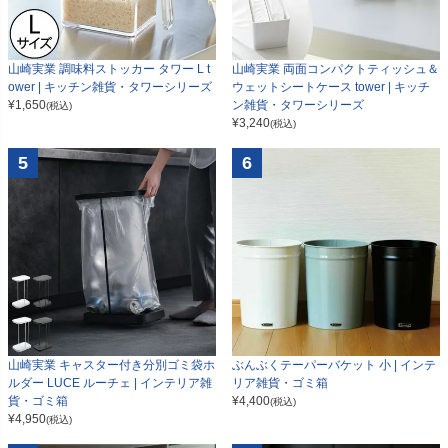
山崎実業 調味料ストッカー タワー L t
山崎実業 両面コンパクトティッシュ＆
ower | キッチン雑貨・タワーシリーズ
ウェットシートケース tower | キッチ
¥
1,650
ン雑貨・タワーシリーズ
(税込)
¥
3,240
(税込)
5
6
山崎実業 キャスター付き分別ゴミ袋ホ
ぶんぶくテーパーバケット 小 | インテ
ルダー LUCE ルーチェ | インテリア雑
リア雑貨・ゴミ箱
貨・ゴミ箱
¥
4,400
(税込)
¥
4,950
(税込)