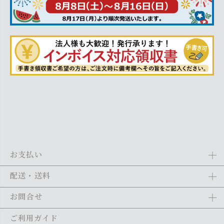
お支払い
Amazon Pay、クレジットカード、代金引換、あと払い(ペイディ)、銀
配送・送料
行振込がご利用になれます。詳しくは
ご利用ガイド
をご利用くださ
い。
全商品送料無料
(北海道・沖縄・離島を除く)
お問合せ
ご注文の翌日から1～2日営業日以内に発送いたします。ご注文の混雑
状況によって、多少前後する場合がございます。詳しくは
ご利用ガイ
メール：
shopping@monogallery.jp