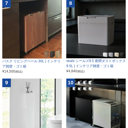
7
8
seals シールズ9.5 密閉ダストボックス
バスク リビングペール 30L | インテリ
9.5L | インテリア雑貨・ゴミ箱
ア雑貨・ゴミ箱
¥
4,840
¥
14,500
(税込)
(税込)
9
10