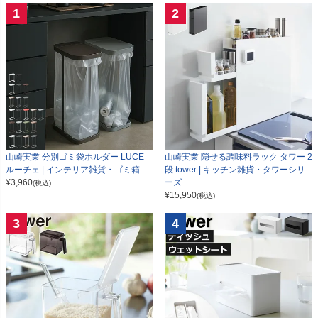
1
2
山崎実業 分別ゴミ袋ホルダー LUCE
山崎実業 隠せる調味料ラック タワー 2
ルーチェ | インテリア雑貨・ゴミ箱
段 tower | キッチン雑貨・タワーシリ
¥
3,960
ーズ
(税込)
¥
15,950
(税込)
3
4