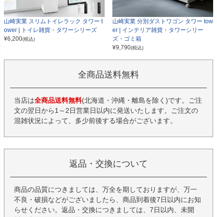
山崎実業 スリムトイレラック タワー t
山崎実業 分別ダストワゴン タワー tow
ower | トイレ雑貨・タワーシリーズ
er | インテリア雑貨・タワーシリー
¥
6,200
ズ・ゴミ箱
(税込)
¥
9,790
(税込)
全商品送料無料
当店は
全商品送料無料
(北海道・沖縄・離島を除く)です。ご注
文の翌日から1～2日営業日以内に発送いたします。ご注文の
混雑状況によって、多少前後する場合がございます。
返品・交換について
商品の品質につきましては、万全を期しておりますが、万一
不良・破損などがございましたら、商品到着後7日以内にお知
らせください。返品・交換につきましては、7日以内、未開