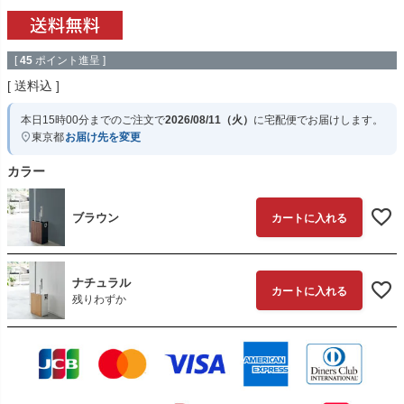
[
45
ポイント進呈 ]
送料込
本日
15時00分
までのご注文で
2026/08/11（火）
に
宅配便
でお届けします。
東京都
お届け先を変更
カラー
ブラウン
カートに入れる
ナチュラル
カートに入れる
残りわずか