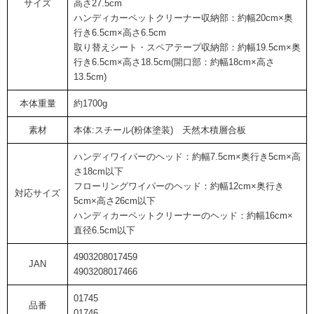
サイズ
高さ27.5cm
ハンディカーペットクリーナー収納部：約幅20cm×奥
行き6.5cm×高さ6.5cm
取り替えシート・スペアテープ収納部：約幅19.5cm×奥
行き6.5cm×高さ18.5cm(開口部：約幅18cm×高さ
13.5cm)
本体重量
約1700g
素材
本体:スチール(粉体塗装) 天然木積層合板
ハンディワイパーのヘッド：約幅7.5cm×奥行き5cm×高
さ18cm以下
フローリングワイパーのヘッド：約幅12cm×奥行き
対応サイズ
5cm×高さ26cm以下
ハンディカーペットクリーナーのヘッド：約幅16cm×
直径6.5cm以下
4903208017459
JAN
4903208017466
01745
品番
01746