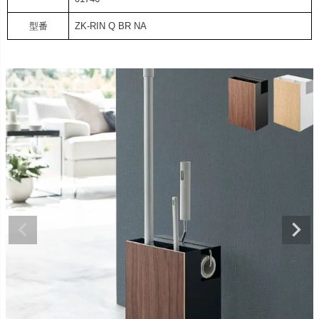
型番
ZK-RIN Q BR NA