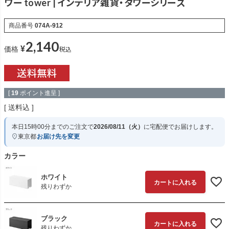
ワー tower | インテリア雑貨・タワーシリーズ
商品番号
074A-912
2,140
¥
税込
価格
[
19
ポイント進呈 ]
送料込
本日
15時00分
までのご注文で
2026/08/11（火）
に
宅配便
でお届けします。
東京都
お届け先を変更
カラー
ホワイト
カートに入れる
残りわずか
ブラック
カートに入れる
残りわずか