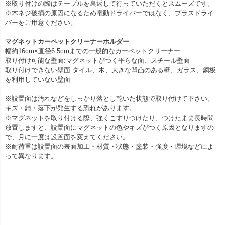
※取り付けの際はテーブルを裏返して行っていただくとスムーズです。
※木ネジ破損の原因になるため電動ドライバーではなく、プラスドライ
バーをご用意ください。
マグネットカーペットクリーナーホルダー
幅約16cm×直径6.5cmまでの一般的なカーペットクリーナー
取り付け可能な壁面:マグネットがつく平らな面、スチール壁面
取り付けできない壁面:タイル、木、大きな凹凸のある壁、ガラス、鋼板
を利用していない壁面
※設置面は汚れなどをしっかり落とし乾いた状態で取り付けて下さい。
キズ・錆・落下が発生する恐れがあります。
※マグネットを取り付ける際、強くこすりつけたり、つけたまま長時間
放置しますと、設置面にマグネットの色やキズがつく原因となりますの
で、月に一度は設置面を変えてください。
※耐荷重は設置面の表面加工・材質・状態・塗装・強度・環境などによ
って異なります。