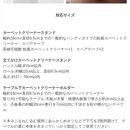
対応サイズ
カーペットクリーナースタンド
幅約16cm×直径6.5cmまでの一般的なハンディタイプの粘着カーペットク
リーナー・スペアテープ
収納可能数:粘着カーペットクリーナー×1 スペアテープ×3
立てかけカーペットクリーナースタンド
ハンドル幅:約3cm以内
ロール:約幅12cm以上、直径6.5cm以内
高さ:約17～70cm以内
テーブル下カーペットクリーナーホルダー
幅約16cm×直径6.5cmまでの一般的なカーペットクリーナー
取り付け可能なテーブル:天板が木製・積層合板製で厚さが約2cm以上あ
り、天板裏の約幅20cm×奥行き7cm以内に干渉する柱や脚がないテーブ
ル
※木ネジをねじ込む場所にあらかじめキリなどで下穴を2箇所開けて、テ
ーブルの裏に本体を木ネジでしっかり固定してご使用ください。