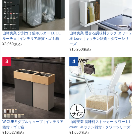
山崎実業 分別ゴミ袋ホルダー LUCE
山崎実業 隠せる調味料ラック タワー 2
ルーチェ | インテリア雑貨・ゴミ箱
段 tower | キッチン雑貨・タワーシリ
¥
3,960
ーズ
(税込)
¥
15,950
(税込)
3
4
W CUBE ダブルキューブ | インテリア
山崎実業 調味料ストッカー タワー L t
雑貨・ゴミ箱
ower | キッチン雑貨・タワーシリーズ
¥
10,527
¥
1,650
(税込)
(税込)