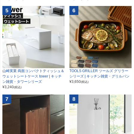
5
6
山崎実業 両面コンパクトティッシュ＆
TOOLS GRILLER ツールズ グリラー
ウェットシートケース tower | キッチ
シリーズ | キッチン雑貨・グリルパン
ン雑貨・タワーシリーズ
¥
3,650
(税込)
¥
3,240
(税込)
7
8