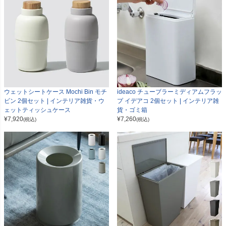
ウェットシートケース Mochi Bin モチ
ideaco チューブラーミディアムフラッ
ビン 2個セット | インテリア雑貨・ウ
プ イデアコ 2個セット | インテリア雑
ェットティッシュケース
貨・ゴミ箱
¥
7,920
¥
7,260
(税込)
(税込)