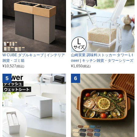
W CUBE ダブルキューブ | インテリア
山崎実業 調味料ストッカー タワー L t
雑貨・ゴミ箱
ower | キッチン雑貨・タワーシリーズ
¥
10,527
¥
1,650
(税込)
(税込)
5
6