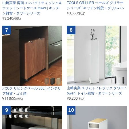
山崎実業 両面コンパクトティッシュ＆
TOOLS GRILLER ツールズ グリラー
ウェットシートケース tower | キッチ
シリーズ | キッチン雑貨・グリルパン
ン雑貨・タワーシリーズ
¥
3,650
(税込)
¥
3,240
(税込)
7
8
山崎実業 スリムトイレラック タワー t
バスク リビングペール 30L | インテリ
ower | トイレ雑貨・タワーシリーズ
ア雑貨・ゴミ箱
¥
6,200
¥
14,500
(税込)
(税込)
9
10