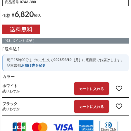
商品番号
074A-380
6,820
¥
税込
価格
[
62
ポイント進呈 ]
送料込
明日
15時00分
までのご注文で
2026/08/10（月）
に
宅配便
でお届けします。
東京都
お届け先を変更
カラー
ホワイト
カートに入れる
残りわずか
ブラック
カートに入れる
残りわずか