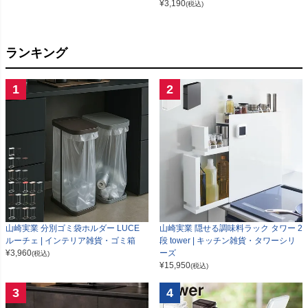
¥
3,190
(税込)
ランキング
1
2
山崎実業 分別ゴミ袋ホルダー LUCE
山崎実業 隠せる調味料ラック タワー 2
ルーチェ | インテリア雑貨・ゴミ箱
段 tower | キッチン雑貨・タワーシリ
¥
3,960
ーズ
(税込)
¥
15,950
(税込)
3
4