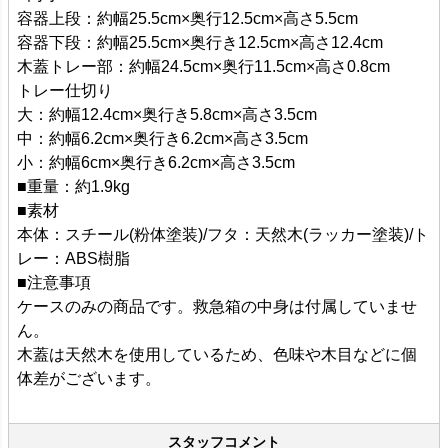
容器上段：約幅25.5cm×奥行12.5cm×高さ5.5cm
容器下段：約幅25.5cm×奥行き12.5cm×高さ12.4cm
木蓋トレー部：約幅24.5cm×奥行11.5cm×高さ0.8cm
トレー仕切り
大：約幅12.4cm×奥行き5.8cm×高さ3.5cm
中：約幅6.2cm×奥行き6.2cm×高さ3.5cm
小：約幅6cm×奥行き6.2cm×高さ3.5cm
■重量：約1.9kg
■素材
本体：スチール(粉体塗装)/フタ：天然木(ラッカー塗装)/ト
レー：ABS樹脂
■注意事項
ケースのみの商品です。救急箱の中身は付属していませ
ん。
木蓋は天然木を使用しているため、色味や木目などに個
体差がございます。
スタッフコメント