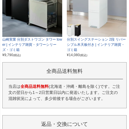
山崎実業 分別ダストワゴン タワー tow
分別スイングステーション 2段 リバー
er | インテリア雑貨・タワーシリー
シブル木天板付き | インテリア雑貨・
ズ・ゴミ箱
ゴミ箱
¥
9,790
¥
14,080
(税込)
(税込)
全商品送料無料
当店は
全商品送料無料
(北海道・沖縄・離島を除く)です。ご注
文の翌日から1～2日営業日以内に発送いたします。ご注文の
混雑状況によって、多少前後する場合がございます。
返品・交換について