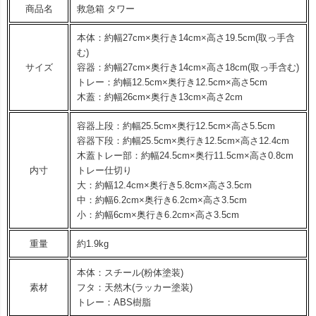
商品名
救急箱 タワー
本体：約幅27cm×奥行き14cm×高さ19.5cm(取っ手含
む)
サイズ
容器：約幅27cm×奥行き14cm×高さ18cm(取っ手含む)
トレー：約幅12.5cm×奥行き12.5cm×高さ5cm
木蓋：約幅26cm×奥行き13cm×高さ2cm
容器上段：約幅25.5cm×奥行12.5cm×高さ5.5cm
容器下段：約幅25.5cm×奥行き12.5cm×高さ12.4cm
木蓋トレー部：約幅24.5cm×奥行11.5cm×高さ0.8cm
内寸
トレー仕切り
大：約幅12.4cm×奥行き5.8cm×高さ3.5cm
中：約幅6.2cm×奥行き6.2cm×高さ3.5cm
小：約幅6cm×奥行き6.2cm×高さ3.5cm
重量
約1.9kg
本体：スチール(粉体塗装)
素材
フタ：天然木(ラッカー塗装)
トレー：ABS樹脂