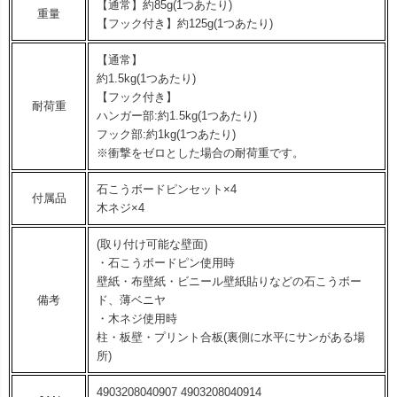
【通常】約85g(1つあたり)
重量
【フック付き】約125g(1つあたり)
【通常】
約1.5kg(1つあたり)
【フック付き】
耐荷重
ハンガー部:約1.5kg(1つあたり)
フック部:約1kg(1つあたり)
※衝撃をゼロとした場合の耐荷重です。
石こうボードピンセット×4
付属品
木ネジ×4
(取り付け可能な壁面)
・石こうボードピン使用時
壁紙・布壁紙・ビニール壁紙貼りなどの石こうボー
備考
ド、薄ベニヤ
・木ネジ使用時
柱・板壁・プリント合板(裏側に水平にサンがある場
所)
4903208040907 4903208040914