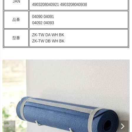
JAN
4903208040921 4903208040938
04090 04091
品番
04092 04093
ZK-TW DA WH BK
型番
ZK-TW DB WH BK