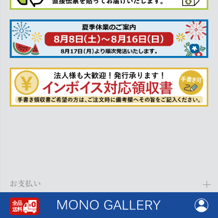
お支払い
Amazon Pay、クレジットカード、代金引換、あと払い(ペイディ)、銀
配送・送料