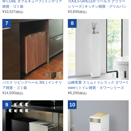
W CUBE ダブルキューブ | インテリア
TOOLS GRILLER ツールズ グリラー
雑貨・ゴミ箱
シリーズ | キッチン雑貨・グリルパン
¥
10,527
¥
3,650
(税込)
(税込)
7
8
山崎実業 スリムトイレラック タワー t
バスク リビングペール 30L | インテリ
ower | トイレ雑貨・タワーシリーズ
ア雑貨・ゴミ箱
¥
6,200
¥
14,500
(税込)
(税込)
9
10