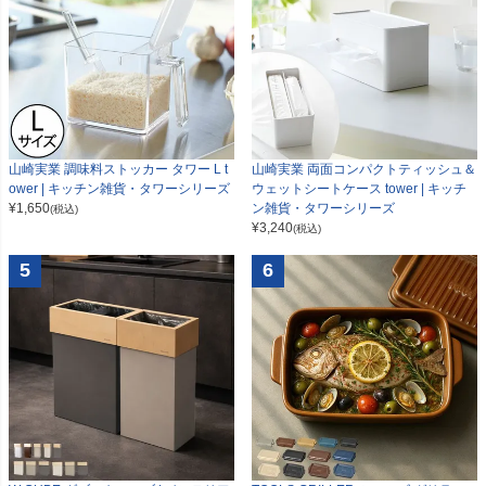
山崎実業 調味料ストッカー タワー L t
山崎実業 両面コンパクトティッシュ＆
ower | キッチン雑貨・タワーシリーズ
ウェットシートケース tower | キッチ
¥
1,650
ン雑貨・タワーシリーズ
(税込)
¥
3,240
(税込)
5
6