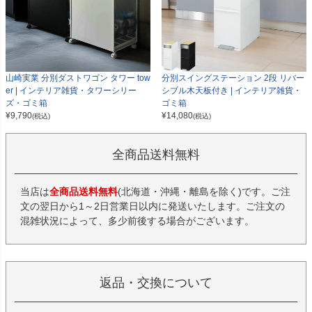
山崎実業 分別ダストワゴン タワー tow
分別スイングステーション 2段 リバー
er | インテリア雑貨・タワーシリー
シブル木天板付き | インテリア雑貨・
ズ・ゴミ箱
ゴミ箱
¥
9,790
¥
14,080
(税込)
(税込)
全商品送料無料
当店は
全商品送料無料
(北海道・沖縄・離島を除く)です。ご注
文の翌日から1～2日営業日以内に発送いたします。ご注文の
混雑状況によって、多少前後する場合がございます。
返品・交換について