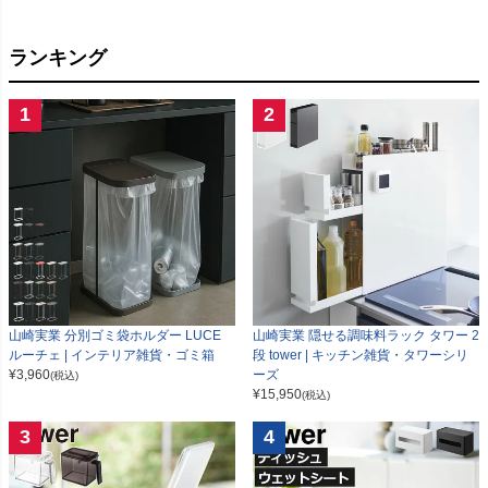
ランキング
1
2
山崎実業 分別ゴミ袋ホルダー LUCE
山崎実業 隠せる調味料ラック タワー 2
ルーチェ | インテリア雑貨・ゴミ箱
段 tower | キッチン雑貨・タワーシリ
¥
3,960
ーズ
(税込)
¥
15,950
(税込)
3
4