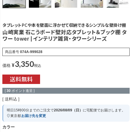
タブレットPCや本を壁面に浮かせて収納できるシンプルな壁掛け棚
山崎実業 石こうボード壁対応タブレット＆ブック棚 タ
ワー tower | インテリア雑貨・タワーシリーズ
商品番号
074A-999028
3,350
¥
税込
価格
[
30
ポイント進呈 ]
送料込
明日
15時00分
までのご注文で
2026/08/09（日）
に
宅配便
でお届けします。
東京都
お届け先を変更
カラー