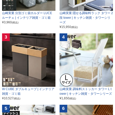
山崎実業 分別ゴミ袋ホルダー LUCE
山崎実業 隠せる調味料ラック タワー 2
ルーチェ | インテリア雑貨・ゴミ箱
段 tower | キッチン雑貨・タワーシリ
¥
3,960
ーズ
(税込)
¥
15,950
(税込)
3
4
W CUBE ダブルキューブ | インテリア
山崎実業 調味料ストッカー タワー L t
雑貨・ゴミ箱
ower | キッチン雑貨・タワーシリーズ
¥
10,527
¥
1,650
(税込)
(税込)
5
6