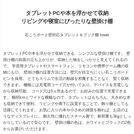
タブレットPCや本を浮かせて収納
リビングや寝室にぴったりな壁掛け棚
石こうボード壁対応タブレット＆ブック棚 tower
タブレットPCや本を浮かせて収納できる、シンプルな壁掛け棚です。 壁
掛け棚の前面の立ち上がりが、収納した物をしっかりと支えてくれるの
で、 学習用タブレットやスマートフォン、リモコンや携帯ゲーム機の収
納にも◎。 壁掛け棚の設置方法には、壁穴が目立ちにくい石こうボード
ピンを採用。 とてもスリムで生活の動線を邪魔することなく、賢く収納
できます。 棚板には充電用コード穴が付いており、デバイスを充電しな
がら収納可能。 コード穴は5ヵ所あるので、お好みの位置で充電できま
す。 幅60cmとワイドな横幅なので、タブレットはもちろん、大きめな本
も収納できて便利。 リビングや廊下に設置することで、飾り棚としても
活躍してくれます。 お気に入りの本や小さめの雑貨を飾れば、お店のよ
うなディスプレイに。 耐久性に優れたスチール製で、耐荷重も3kgとしっ
かりしているので安心です。 壁掛け棚の色は、ホワイトとブラックの2色
からお選びいただけます。