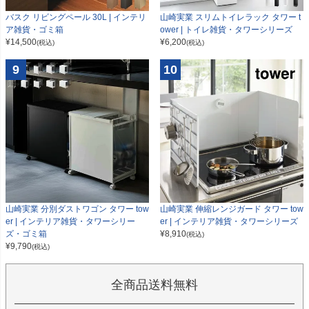
山崎実業 スリムトイレラック タワー t
バスク リビングペール 30L | インテリ
ower | トイレ雑貨・タワーシリーズ
ア雑貨・ゴミ箱
¥
6,200
¥
14,500
(税込)
(税込)
9
10
山崎実業 分別ダストワゴン タワー tow
山崎実業 伸縮レンジガード タワー tow
er | インテリア雑貨・タワーシリー
er | インテリア雑貨・タワーシリーズ
ズ・ゴミ箱
¥
8,910
(税込)
¥
9,790
(税込)
全商品送料無料