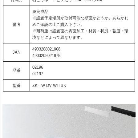
※完成品
※設置予定場所が取付可能な壁面かどうか、あらかじ
備考
めご確認の上ご購入下さい。
※耐荷重は設置面の表面加工・材質・状態・強度・環
境などによって異なります。
4903208021968
JAN
4903208021975
02196
品番
02197
型番
ZK-TW DV WH BK