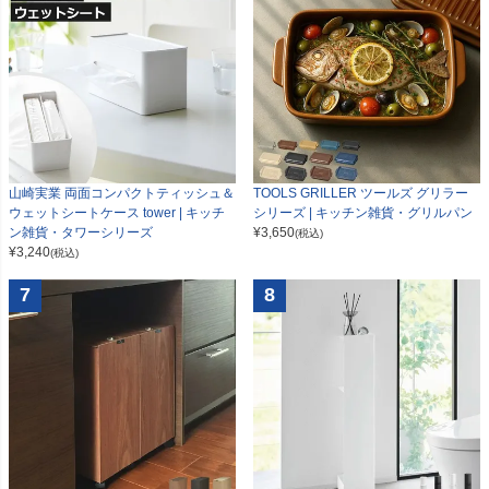
山崎実業 両面コンパクトティッシュ＆
TOOLS GRILLER ツールズ グリラー
ウェットシートケース tower | キッチ
シリーズ | キッチン雑貨・グリルパン
ン雑貨・タワーシリーズ
¥
3,650
(税込)
¥
3,240
(税込)
7
8