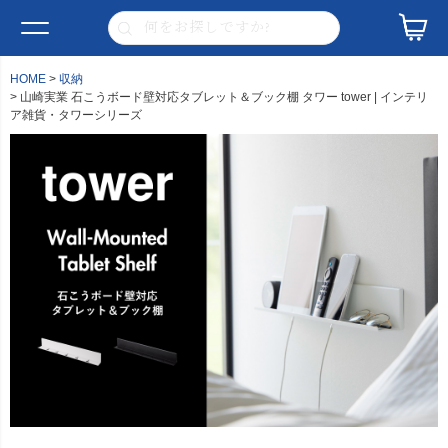
HOME
収納
山崎実業 石こうボード壁対応タブレット＆ブック棚 タワー tower | インテリ
ア雑貨・タワーシリーズ