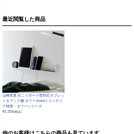
最近閲覧した商品
山崎実業 石こうボード壁対応タブレッ
ト＆ブック棚 タワー tower | インテリ
ア雑貨・タワーシリーズ
¥
3,350
(税込)
他のお客様はこちらの商品も見ています