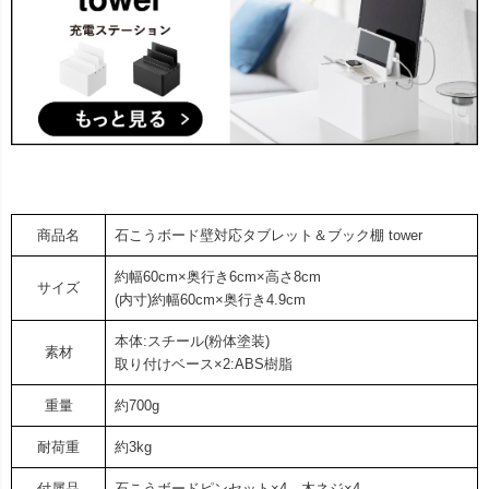
商品名
石こうボード壁対応タブレット＆ブック棚 tower
約幅60cm×奥行き6cm×高さ8cm
サイズ
(内寸)約幅60cm×奥行き4.9cm
本体:スチール(粉体塗装)
素材
取り付けベース×2:ABS樹脂
重量
約700g
耐荷重
約3kg
付属品
石こうボードピンセット×4、木ネジ×4