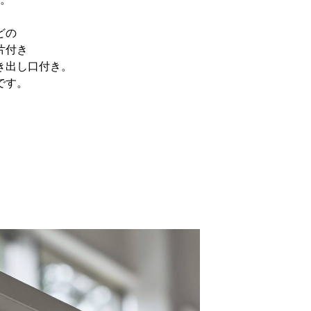
どの
片付き
き出し口付き。
です。