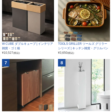
W CUBE ダブルキューブ | インテリア
TOOLS GRILLER ツールズ グリラー
雑貨・ゴミ箱
シリーズ | キッチン雑貨・グリルパン
¥
10,527
¥
3,650
(税込)
(税込)
7
8