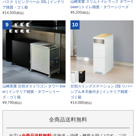
山崎実業 スリムトイレラック タワー t
バスク リビングペール 30L | インテリ
ower | トイレ雑貨・タワーシリーズ
ア雑貨・ゴミ箱
¥
6,200
¥
14,500
(税込)
(税込)
9
10
山崎実業 分別ダストワゴン タワー tow
分別スイングステーション 2段 リバー
er | インテリア雑貨・タワーシリー
シブル木天板付き | インテリア雑貨・
ズ・ゴミ箱
ゴミ箱
¥
9,790
¥
14,080
(税込)
(税込)
全商品送料無料
当店は
全商品送料無料
(北海道・沖縄・離島を除く)です。ご注