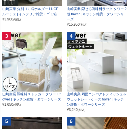
山崎実業 分別ゴミ袋ホルダー LUCE
山崎実業 隠せる調味料ラック タワー 2
ルーチェ | インテリア雑貨・ゴミ箱
段 tower | キッチン雑貨・タワーシリ
¥
3,960
ーズ
(税込)
¥
15,950
(税込)
3
4
山崎実業 調味料ストッカー タワー L t
山崎実業 両面コンパクトティッシュ＆
ower | キッチン雑貨・タワーシリーズ
ウェットシートケース tower | キッチ
¥
1,650
ン雑貨・タワーシリーズ
(税込)
¥
3,240
(税込)
5
6