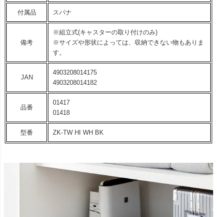
付属品
スパナ
※組立式(キャスターの取り付けのみ)
備考
※サイズや形状によっては、収納できない物もありま
す。
4903208014175
JAN
4903208014182
01417
品番
01418
型番
ZK-TW HI WH BK