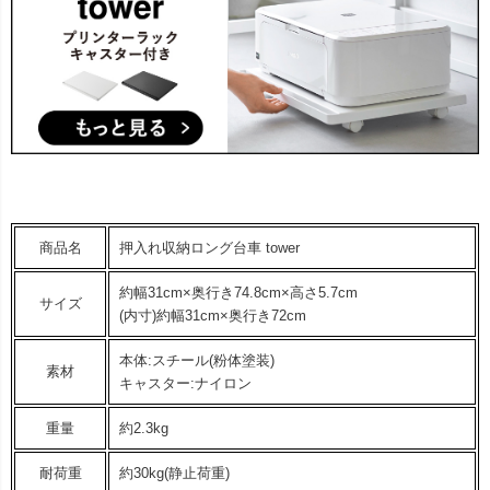
商品名
押入れ収納ロング台車 tower
約幅31cm×奥行き74.8cm×高さ5.7cm
サイズ
(内寸)約幅31cm×奥行き72cm
本体:スチール(粉体塗装)
素材
キャスター:ナイロン
重量
約2.3kg
耐荷重
約30kg(静止荷重)