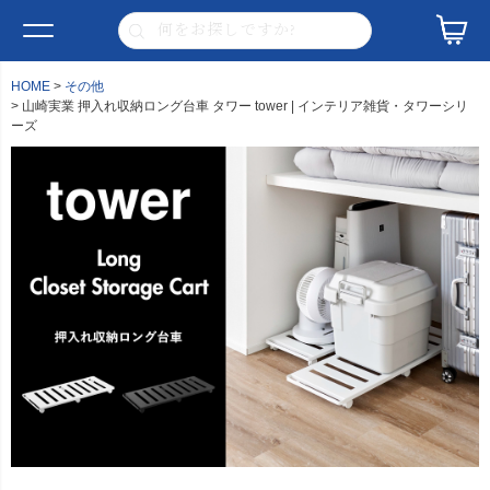
HOME
その他
山崎実業 押入れ収納ロング台車 タワー tower | インテリア雑貨・タワーシリ
ーズ