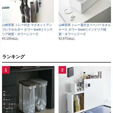
山崎実業 トレー付き マグネットアン
山崎実業 トレー蓋付きペーパータオル
ブレラホルダー タワー tower | インテ
ケース タワー tower | インテリア雑
リア雑貨・タワーシリーズ
貨・タワーシリーズ
¥
3,100
¥
2,970
(税込)
(税込)
ランキング
1
2