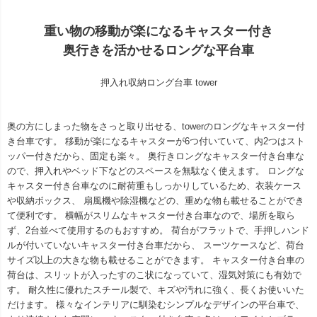
重い物の移動が楽になるキャスター付き
奥行きを活かせるロングな平台車
押入れ収納ロング台車 tower
奥の方にしまった物をさっと取り出せる、towerのロングなキャスター付
き台車です。 移動が楽になるキャスターが6つ付いていて、内2つはスト
ッパー付きだから、固定も楽々。 奥行きロングなキャスター付き台車な
ので、押入れやベッド下などのスペースを無駄なく使えます。 ロングな
キャスター付き台車なのに耐荷重もしっかりしているため、衣装ケース
や収納ボックス、 扇風機や除湿機などの、重めな物も載せることができ
て便利です。 横幅がスリムなキャスター付き台車なので、場所を取ら
ず、2台並べて使用するのもおすすめ。 荷台がフラットで、手押しハンド
ルが付いていないキャスター付き台車だから、 スーツケースなど、荷台
サイズ以上の大きな物も載せることができます。 キャスター付き台車の
荷台は、スリットが入ったすのこ状になっていて、湿気対策にも有効で
す。 耐久性に優れたスチール製で、キズや汚れに強く、長くお使いいた
だけます。 様々なインテリアに馴染むシンプルなデザインの平台車で、