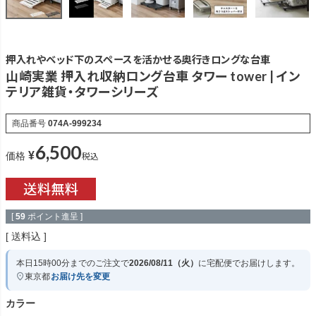
押入れやベッド下のスペースを活かせる奥行きロングな台車
山崎実業 押入れ収納ロング台車 タワー tower | イン
テリア雑貨・タワーシリーズ
商品番号
074A-999234
6,500
¥
税込
価格
[
59
ポイント進呈 ]
送料込
本日
15時00分
までのご注文で
2026/08/11（火）
に
宅配便
でお届けします。
東京都
お届け先を変更
カラー