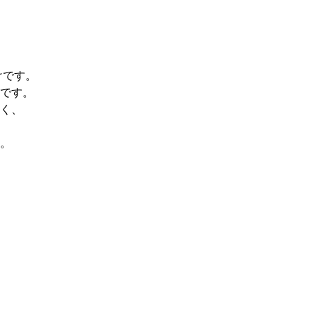
けです。
です。
く、
。