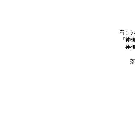
石こう
「神棚
神棚
落