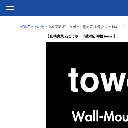
HOME
その他
山崎実業 石こうボード壁対応神棚 タワー tower 
【 山崎実業 石こうボード壁対応 神棚 tower 】