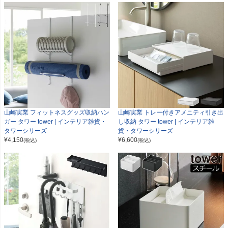
山崎実業 フィットネスグッズ収納ハン
山崎実業 トレー付きアメニティ引き出
ガー タワー tower | インテリア雑貨・
し収納 タワー tower | インテリア雑
タワーシリーズ
貨・タワーシリーズ
¥
4,150
¥
6,600
(税込)
(税込)