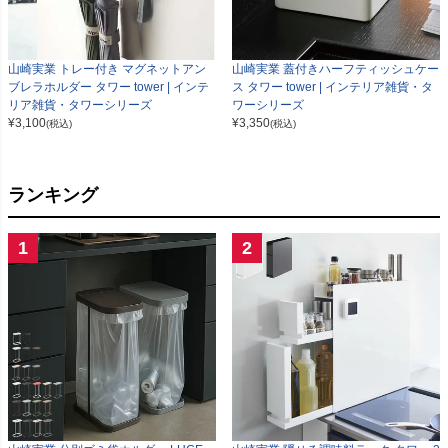
山崎実業 トレー付き マグネットアン
山崎実業 蓋付きハーフティッシュケー
ブレラホルダー タワー tower | インテ
ス タワー tower | インテリア雑貨・タ
リア雑貨・タワーシリーズ
ワーシリーズ
¥
3,100
¥
3,350
(税込)
(税込)
ランキング
1
2