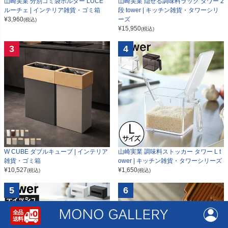
山崎実業 分別ゴミ袋ホルダー LUCE
山崎実業 隠せる調味料ラック タワー 2
ルーチェ | インテリア雑貨・ゴミ箱
段 tower | キッチン雑貨・タワーシリ
¥
3,960
ーズ
(税込)
¥
15,950
(税込)
3
4
W CUBE ダブルキューブ | インテリア
山崎実業 調味料ストッカー タワー L t
雑貨・ゴミ箱
ower | キッチン雑貨・タワーシリーズ
¥
10,527
¥
1,650
(税込)
(税込)
5
6